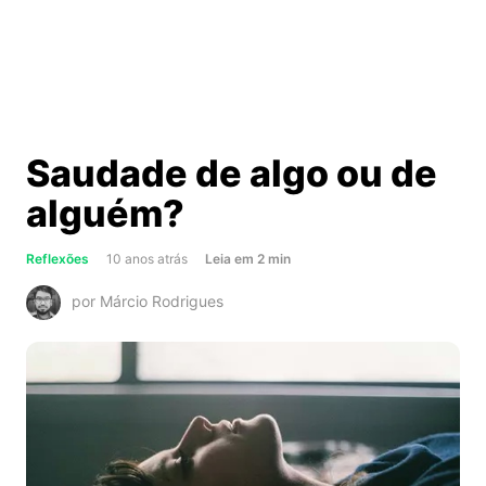
Saudade de algo ou de
alguém?
about
Reflexões
10 anos atrás
Leia
em
2
min
Saudade
por Márcio Rodrigues
de
algo
ou
de
alguém?