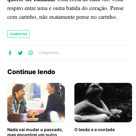
respiro entre uma e outra batida do coração. Pense
com carinho, não exatamente pense no carinho.
COMENTAR
lhe
artilhe
ompartilhe
Compartilhe
no
no
no
ook
Twitter
WhatsApp
Continue lendo
Nada vai mudar o passado,
O tesão e a vontade
mas encontrei um outro