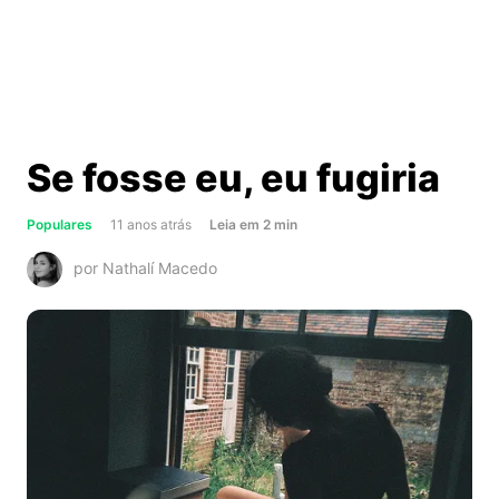
Se fosse eu, eu fugiria
about
Populares
11 anos atrás
Leia
em
2
min
Se
por Nathalí Macedo
fosse
eu,
eu
fugiria