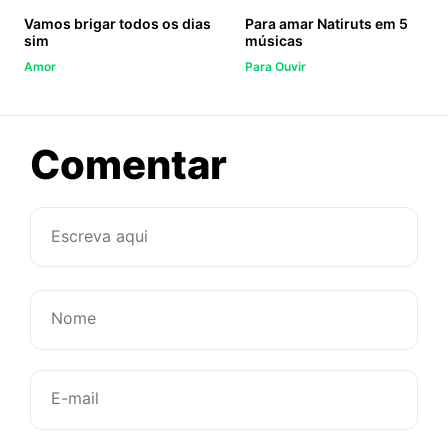
Vamos brigar todos os dias
Para amar Natiruts em 5
sim
músicas
Amor
Para Ouvir
sobre
Comentar
Se
fosse
eu,
eu
fugiria