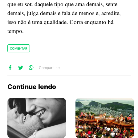
que eu sou daquele tipo que ama demais, sente
demais, julga demais e fala de menos e, acredite,
isso não é uma qualidade. Corra enquanto há
tempo.
COMENTAR
lhe
artilhe
ompartilhe
Compartilhe
no
no
no
ook
Twitter
WhatsApp
Continue lendo