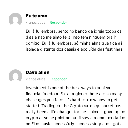
hora
de
Eu te amo
você
ir
4 anos atrás
Responder
embora?
Eu já fui embora, sento no banco da igreja todos os
dias e não me sinto feliz, não tem ninguém pra ir
comigo. Eu já fui embora, só minha alma que fica ali
isolada distante dos casais e excluída das festinhas.
Dave allen
2 anos atrás
Responder
Investment is one of the best ways to achieve
financial freedom. For a beginner there are so many
challenges you face. It’s hard to know how to get
started. Trading on the Cryptocurrency market has
really been a life changer for me. I almost gave up on
crypto at some point not until saw a recommendation
on Elon musk successfully success story and I got a