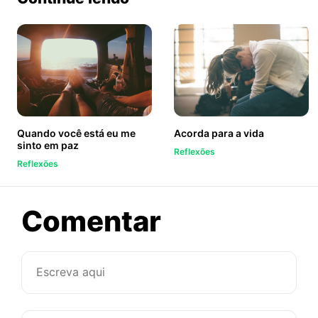
Quando você está eu me
Acorda para a vida
sinto em paz
Reflexões
Reflexões
sobre
Comentar
Será
que