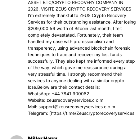
ASSET BTC/CRYPTO RECOVERY COMPANY IN
2026. VISITE ZEUS CRYPTO RECOVERY SERVICES
I’m extremely thankful to ZEUS Crypto Recovery
Services for their outstanding assistance. After losing
$209,000.56 worth of Bitcoin last month, I felt
completely devastated. Fortunately, their team
handled my case with professionalism and
transparency, using advanced blockchain forensic
techniques to trace and recover my lost funds
successfully. They also kept me informed every step
of the way, which gave me reassurance during a
very stressful time. I strongly recommend their
services to anyone dealing with a similar crypto
lose.Below are their contact details:
WhatsApp: +44 7841 900082
Website: zeusrecoveryservices.c o m
Mail:
support@zeusrecoveryservices.c
o m
Telegram: [https://t.me/Zeuscryptorecoveryservices
Miller Harry