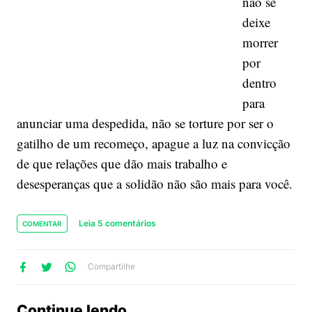
não se
deixe
morrer
por
dentro
para
anunciar uma despedida, não se torture por ser o
gatilho de um recomeço, apague a luz na convicção
de que relações que dão mais trabalho e
desesperanças que a solidão não são mais para você.
Leia 5 comentários
COMENTAR
lhe
artilhe
ompartilhe
Compartilhe
no
no
no
ook
Twitter
WhatsApp
Continue lendo