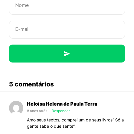
não
está
na
hora
de
você
abaixo
5 comentários
ir
sobre
Será
embora?
Heloísa Helena de Paula Terra
que
8 anos atrás
Responder
não
Amo seus textos, comprei um de seus livros” Só a
está
gente sabe o que sente”.
na