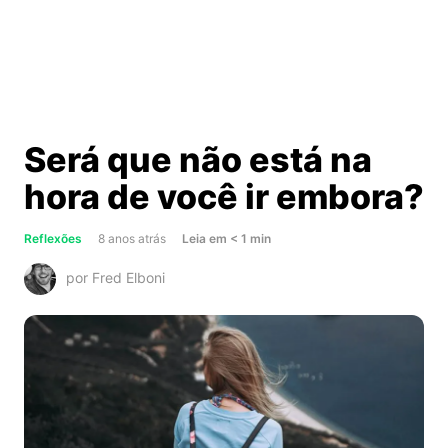
Será que não está na
hora de você ir embora?
about
Reflexões
8 anos atrás
Leia
em
< 1
min
Será
por Fred Elboni
que
não
está
na
hora
de
você