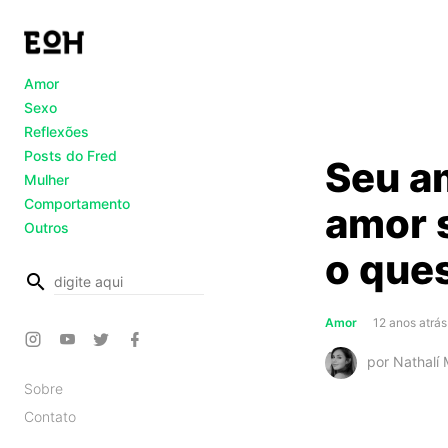
Amor
Sexo
Reflexões
Posts do Fred
Seu a
Mulher
Comportamento
amor 
Outros
o que
busca
Amor
12 anos atrás
por Nathalí
Sobre
Contato