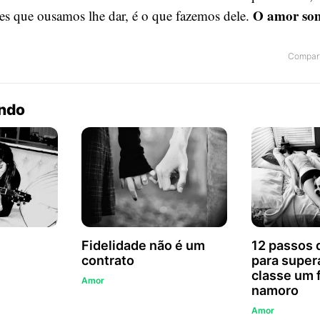
O amor so
ões que ousamos lhe dar, é o que fazemos dele.
Compart
endo
Fidelidade não é um
12 passos 
contrato
para super
classe um 
Amor
namoro
Amor