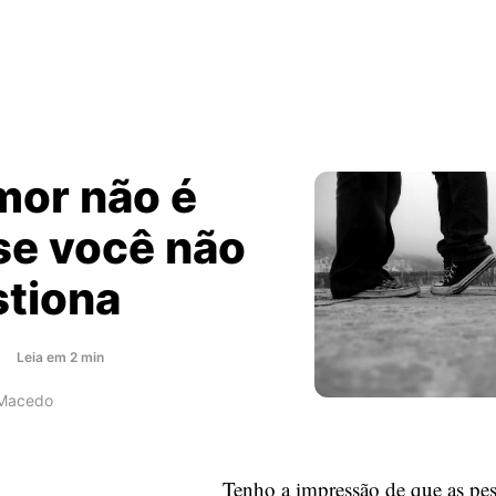
mor não é
se você não
stiona
about
Leia
em
2
min
Seu
 Macedo
amor
não
é
Tenho a impressão de que as pe
amor