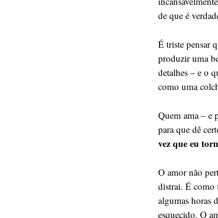
incansavelmente.
de que é verdad
É triste pensar
produzir uma be
detalhes – e o 
como uma colcha
Quem ama – e pe
para que dê cer
vez que eu tor
O amor não pert
distrai. É como
algumas horas de
esquecido. O am