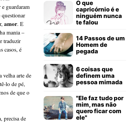
O que
r e guardaram
capricórnio é e
 questionar
ninguém nunca
te falou
amor
r,
. E
nha mania –
14 Passos de um
 traduzir
Homem de
s casos, é
pegada
6 coisas que
 velha arte de
definem uma
pessoa mimada
tê-lo de pé,
rmos de que o
"Ele faz tudo por
mim, mas não
quero ficar com
ele"
, precisa de