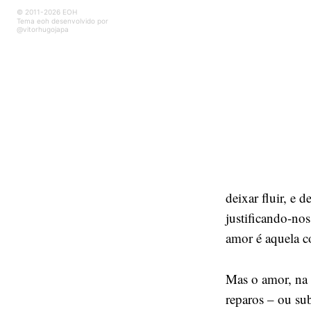
© 2011-2026 EOH
Tema eoh desenvolvido por
@vitorhugojapa
deixar fluir, e
justificando-no
amor é aquela co
Mas o amor, na 
reparos – ou su