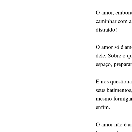
O amor, embora,
caminhar com as
distraído!
O amor só é amo
dele. Sobre o q
espaço, prepara
E nos questiona
seus batimentos,
mesmo formigame
enfim.
O amor não é am