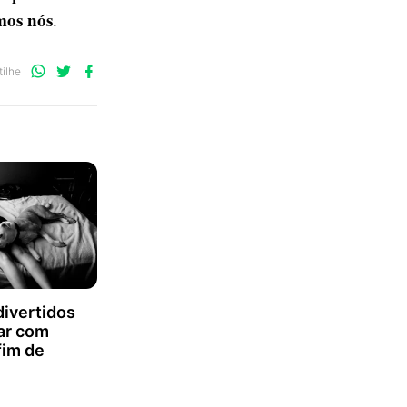
mos nós
.
Compartilhe
Compartilhe
Compartilhe
ilhe
no
no
no
WhatsApp
Twitter
Facebook
divertidos
ar com
fim de