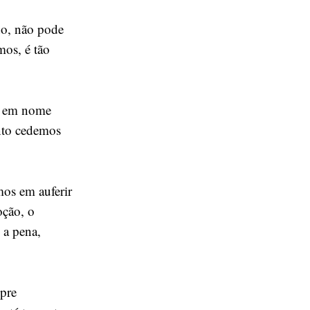
do, não pode
mos, é tão
os em nome
anto cedemos
mos em auferir
oção, o
 a pena,
mpre