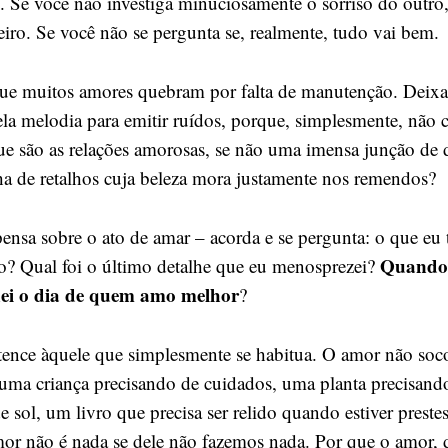
 Se você não investiga minuciosamente o sorriso do outro, 
eiro. Se você não se pergunta se, realmente, tudo vai bem.
 que muitos amores quebram por falta de manutenção. Deix
la melodia para emitir ruídos, porque, simplesmente, não
que são as relações amorosas, se não uma imensa junção de d
 de retalhos cuja beleza mora justamente nos remendos?
nsa sobre o ato de amar – acorda e se pergunta: o que eu 
Quando 
to? Qual foi o último detalhe que eu menosprezei?
nei o dia de quem amo melhor
?
ence àquele que simplesmente se habitua. O amor não soc
 uma criança precisando de cuidados, uma planta precisand
 sol, um livro que precisa ser relido quando estiver prestes
or não é nada se dele não fazemos nada. Por que o amor, 