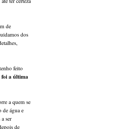
até ter certeza
am de
 cuidamos dos
etalhes,
tenho feito
foi a última
orre a quem se
o de água e
 a ser
depois de