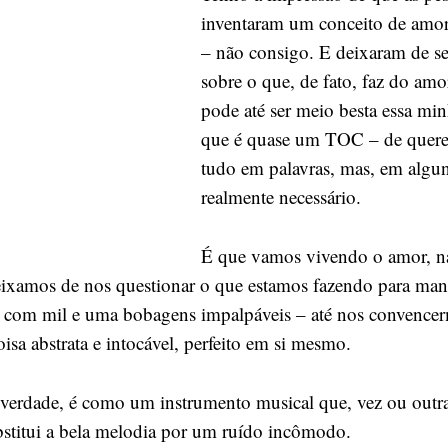
se
inventaram um conceito de amo
você
– não consigo. E deixaram de se
não
sobre o que, de fato, faz do amo
o
pode até ser meio besta essa mi
questiona
que é quase um TOC – de querer
tudo em palavras, mas, em algun
realmente necessário.
É que vamos vivendo o amor, na
 deixamos de nos questionar o que estamos fazendo para man
s com mil e uma bobagens impalpáveis – até nos convence
isa abstrata e intocável, perfeito em si mesmo.
verdade, é como um instrumento musical que, vez ou outra
bstitui a bela melodia por um ruído incômodo.