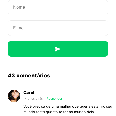
de…
abaixo
43 comentários
sobre
Sinto
Carol
falta
14 anos atrás
Responder
de…
Você precisa de uma mulher que queria estar no seu
mundo tanto quanto te ter no mundo dela.