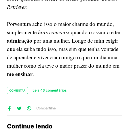
Retriever
.
Porventura acho isso o maior charme do mundo,
simplesmente
hors concours
quando o assunto é ter
admiração
por uma mulher. Longe de mim exigir
que ela saiba tudo isso, mas sim que tenha vontade
de aprender e vivenciar comigo o que um dia uma
mulher como ela teve o maior prazer do mundo em
me ensinar
.
Leia 43 comentários
COMENTAR
lhe
artilhe
ompartilhe
Compartilhe
no
no
no
ook
Twitter
WhatsApp
Continue lendo