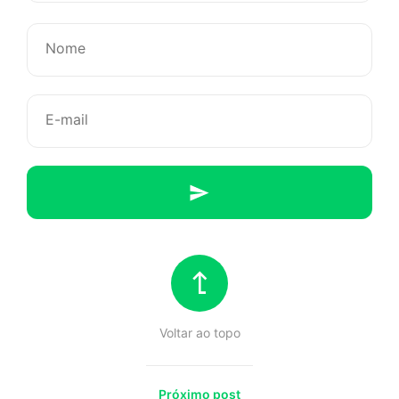
um
relacionam
sério.
Com
a
música.
Voltar ao topo
Próximo post