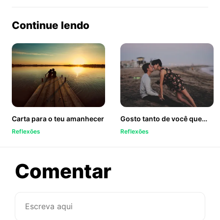
no
no
no
ook
Twitter
WhatsApp
Continue lendo
Carta para o teu amanhecer
Gosto tanto de você que…
Reflexões
Reflexões
sobre
Comentar
Status:
em