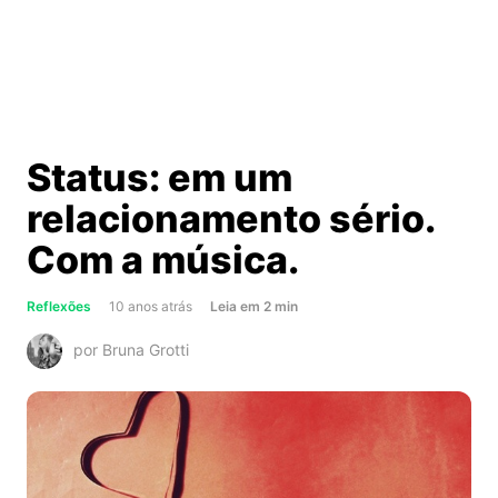
Status: em um
relacionamento sério.
Com a música.
about
Reflexões
10 anos atrás
Leia
em
2
min
Status:
por Bruna Grotti
em
um
relacionamento
sério.
Com
a