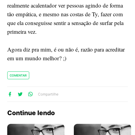
realmente acalentador ver pessoas agindo de forma
tão empática, e mesmo nas costas de Ty, fazer com
que ela conseguisse sentir a sensação de surfar pela
primeira vez.
Agora diz pra mim, é ou não é, razão para acreditar
em um mundo melhor? ;)
COMENTAR
lhe
artilhe
ompartilhe
Compartilhe
no
no
no
ook
Twitter
WhatsApp
Continue lendo