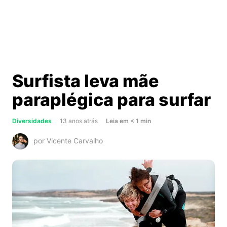
Surfista leva mãe
paraplégica para surfar
about
Diversidades
13 anos atrás
Leia
em
< 1
min
Surfista
por Vicente Carvalho
leva
mãe
paraplégica
para
surfar