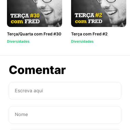
Terça/Quarta com Fred #30
Terça com Fred #2
Diversidades
Diversidades
sobre
Comentar
Surfista
leva
mãe
paraplégic