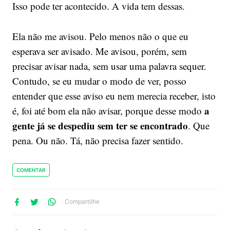
Isso pode ter acontecido. A vida tem dessas.
Ela não me avisou. Pelo menos não o que eu
esperava ser avisado. Me avisou, porém, sem
precisar avisar nada, sem usar uma palavra sequer.
Contudo, se eu mudar o modo de ver, posso
entender que esse aviso eu nem merecia receber, isto
a
é, foi até bom ela não avisar, porque desse modo
gente já se despediu sem ter se encontrado
. Que
pena. Ou não. Tá, não precisa fazer sentido.
COMENTAR
lhe
artilhe
ompartilhe
Compartilhe
no
no
no
ook
Twitter
WhatsApp