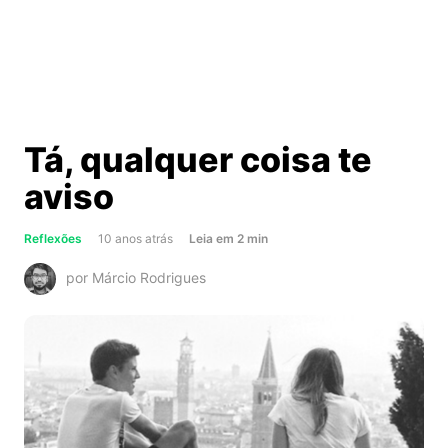
Tá, qualquer coisa te
aviso
about
Reflexões
10 anos atrás
Leia
em
2
min
Tá,
por Márcio Rodrigues
qualquer
coisa
te
aviso