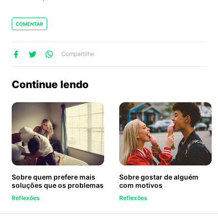
COMENTAR
lhe
artilhe
ompartilhe
Compartilhe
no
no
no
ook
Twitter
WhatsApp
Continue lendo
Sobre quem prefere mais
Sobre gostar de alguém
soluções que os problemas
com motivos
Reflexões
Reflexões