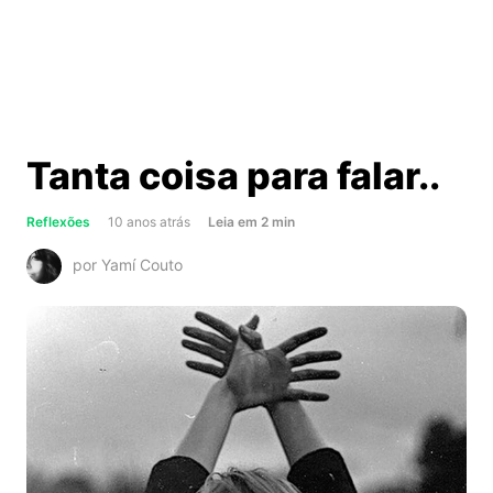
Tanta coisa para falar..
about
Reflexões
10 anos atrás
Leia
em
2
min
Tanta
por Yamí Couto
coisa
para
falar..