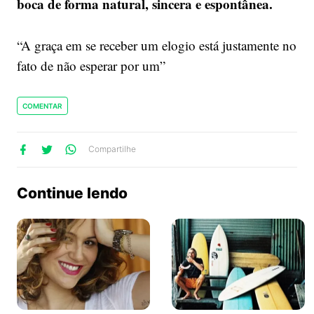
boca de forma natural, sincera e espontânea.
“A graça em se receber um elogio está justamente no
fato de não esperar por um”
COMENTAR
lhe
artilhe
ompartilhe
Compartilhe
no
no
no
ook
Twitter
WhatsApp
Continue lendo