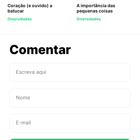
Coração (e ouvido) a
A importância das
batucar
pequenas coisas
Diversidades
Diversidades
sobre
Comentar
Toda
mulher
merece
um
elogio