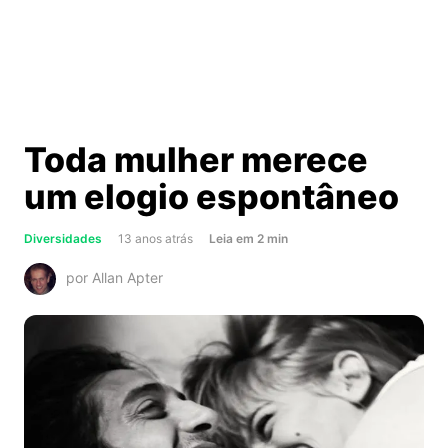
Toda mulher merece
um elogio espontâneo
about
Diversidades
13 anos atrás
Leia
em
2
min
Toda
por Allan Apter
mulher
merece
um
elogio
espontâneo