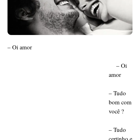
– Oi amor
– Oi
amor
– Tudo
bom com
você ?
– Tudo
certinho e