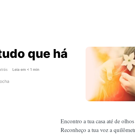
tudo que há
about
atrás
Leia
em
< 1
min
Tu
Rocha
és
tudo
que
há
Encontro a tua casa até de olhos
Reconheço a tua voz a quilômet