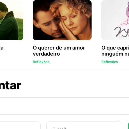
da
O querer de um amor
O que capri
verdadeiro
ninguém nu
Reflexões
Reflexões
sobre
ntar
Tu
és
tudo