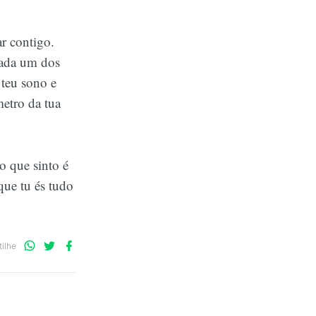
r contigo.
cada um dos
 teu sono e
metro da tua
o que sinto é
que tu és tudo
Compartilhe
Compartilhe
Compartilhe
ilhe
no
no
no
WhatsApp
Twitter
Facebook