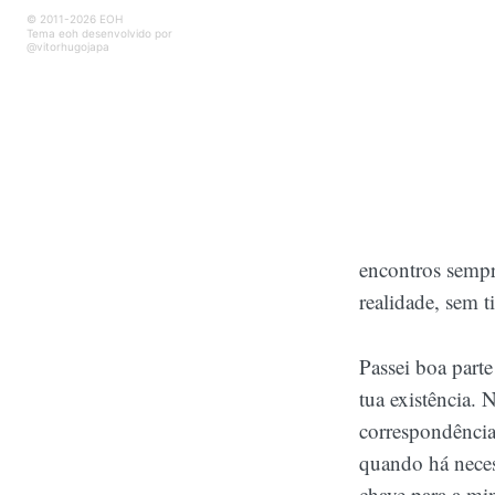
© 2011-2026 EOH
Tema eoh desenvolvido por
@vitorhugojapa
encontros semp
realidade, sem 
Passei boa parte
tua existência.
correspondência
quando há necess
chave para a mi