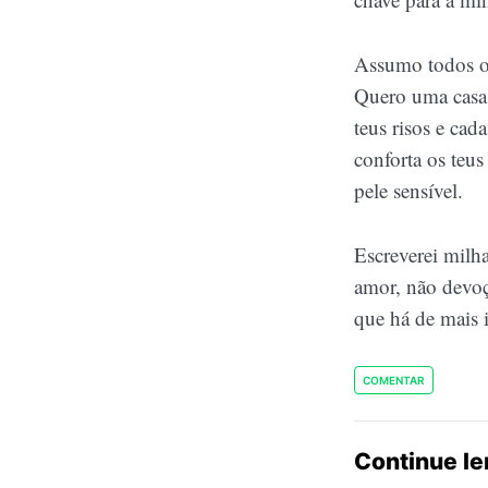
Assumo todos os
Quero uma casa
teus risos e ca
conforta os teus
pele sensível.
Escreverei milh
amor, não devoçã
que há de mais 
COMENTAR
Continue l