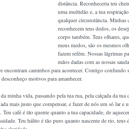
distância. Reconheceria teu che
uma multidão e, a tua respiração
qualquer circunstância. Minhas 
reconhecem teus dedos, os dese
corpo também. Teus olhares, q
meus medos, são os mesmos olh
fazem refém. Nossas lágrimas p
mãos dadas com as nossas sauda
re encontram caminhos para acontecer. Contigo confundo
ti desconheço motivos para amanhecer.
 da minha vida, passando pela tua rua, pela calçada da tua c
 Nada mais justo que compensar, e fazer de nós um só lar e 
. Teu café é tão quente quanto a tua capacidade, de aquec
idade. Teu hálito é tão puro quanto nascente de rio, teus 
nha claridade.