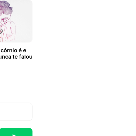
córnio é e
nca te falou