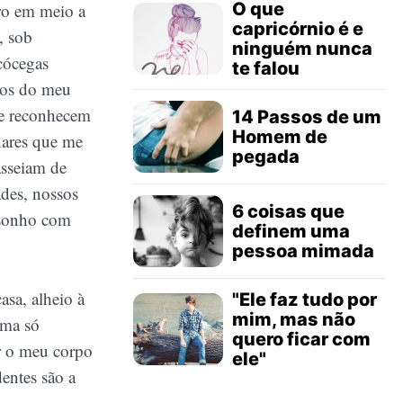
O que
iro em meio a
capricórnio é e
, sob
ninguém nunca
cócegas
te falou
jos do meu
ue reconhecem
14 Passos de um
Homem de
ares que me
pegada
asseiam de
des, nossos
6 coisas que
 sonho com
definem uma
pessoa mimada
asa, alheio à
"Ele faz tudo por
mim, mas não
uma só
quero ficar com
er o meu corpo
ele"
dentes são a