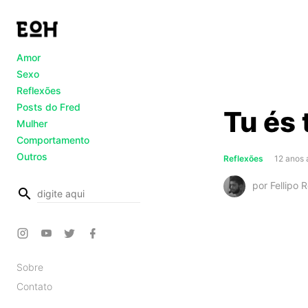
Amor
Sexo
Reflexões
Posts do Fred
Tu és 
Mulher
Comportamento
Outros
Reflexões
12 anos 
por Fellipo 
busca
Sobre
Contato