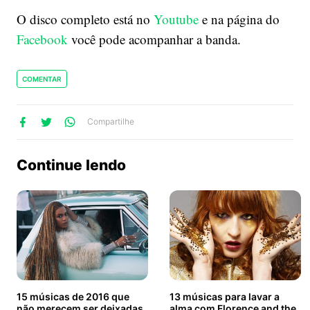
O disco completo está no
Youtube
e na página do
Facebook
você pode acompanhar a banda.
COMENTAR
lhe
artilhe
ompartilhe
Compartilhe
no
no
no
ook
Twitter
WhatsApp
Continue lendo
15 músicas de 2016 que
13 músicas para lavar a
não merecem ser deixadas
alma com Florence and the