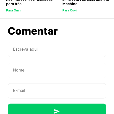
para trás
Machine
Para Ouvir
Para Ouvir
sobre
Comentar
Vem
se
surpreend
com
As
Bahias