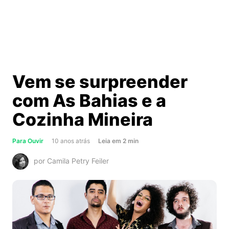
Vem se surpreender
com As Bahias e a
Cozinha Mineira
about
Para Ouvir
10 anos atrás
Leia
em
2
min
Vem
por Camila Petry Feiler
se
surpreender
com
As
Bahias
e