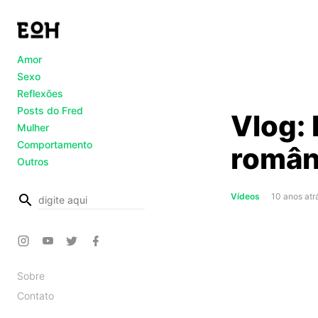
Amor
Sexo
Reflexões
Posts do Fred
Vlog:
Mulher
Comportamento
român
Outros
busca
Vídeos
10 anos atr
Sobre
Contato