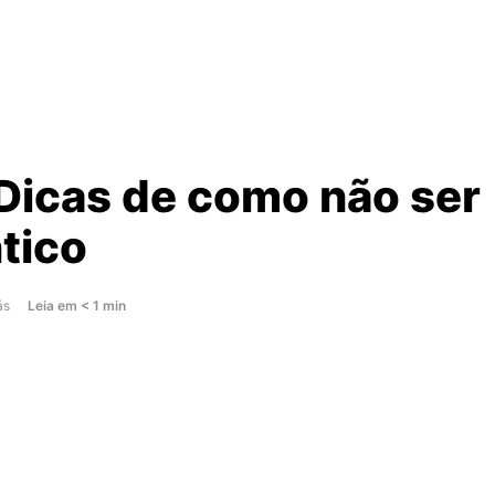
 Dicas de como não ser
tico
about
ás
Leia
em
< 1
min
Vlog:
Dicas
de
como
não
ser
romântico