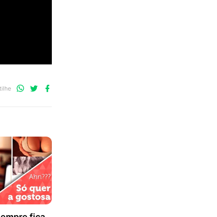
Compartilhe
Compartilhe
Compartilhe
ilhe
no
no
no
WhatsApp
Twitter
Facebook
sempre fica