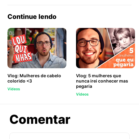
no
no
no
ook
Twitter
WhatsApp
Continue lendo
Vlog: Mulheres de cabelo
Vlog: 5 mulheres que
colorido <3
nunca irei conhecer mas
pegaria
Vídeos
Vídeos
sobre
Comentar
Vlog: