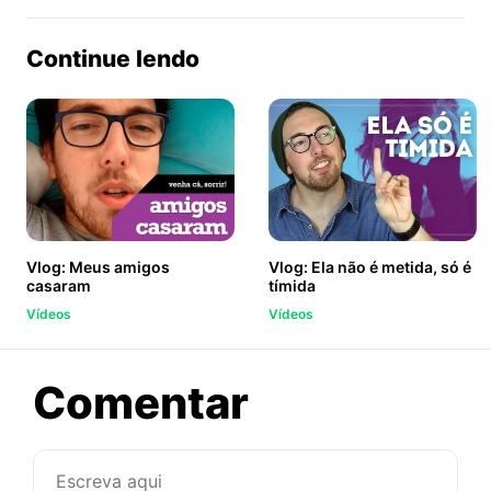
no
no
no
ook
Twitter
WhatsApp
Continue lendo
Vlog: Meus amigos
Vlog: Ela não é metida, só é
casaram
tímida
Vídeos
Vídeos
sobre
Comentar
Vlog: