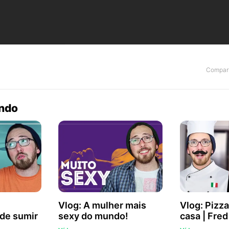
Compart
endo
Vlog: A mulher mais
Vlog: Pizza
de sumir
sexy do mundo!
casa | Fre