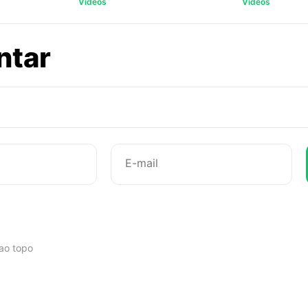
Vídeos
Vídeos
sobre
ntar
Vlog:
Não
pergunte
o
meu
 ao topo
signo