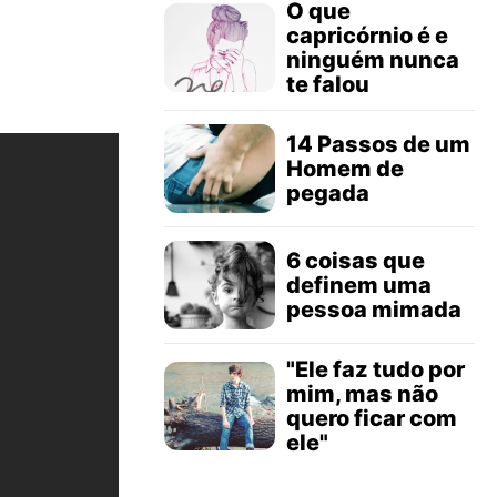
O que
capricórnio é e
ninguém nunca
te falou
14 Passos de um
Homem de
pegada
6 coisas que
definem uma
pessoa mimada
"Ele faz tudo por
mim, mas não
quero ficar com
ele"