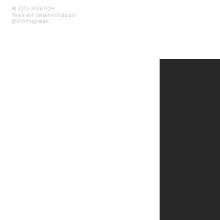
© 2011-2026 EOH
Tema eoh desenvolvido por
@vitorhugojapa