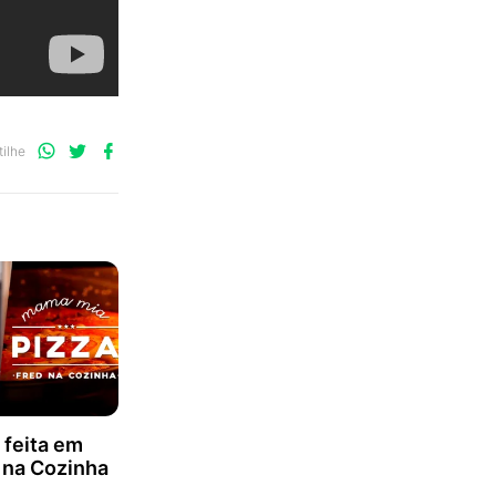
Compartilhe
Compartilhe
Compartilhe
ilhe
no
no
no
WhatsApp
Twitter
Facebook
 feita em
d na Cozinha