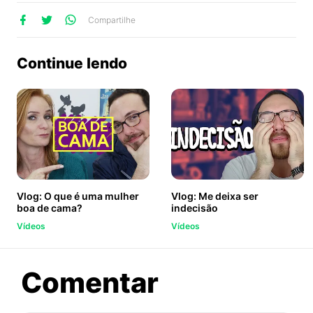
lhe
artilhe
ompartilhe
Compartilhe
no
no
no
ook
Twitter
WhatsApp
Continue lendo
Vlog: O que é uma mulher
Vlog: Me deixa ser
boa de cama?
indecisão
Vídeos
Vídeos
sobre
Comentar