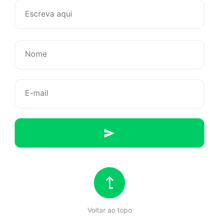
Vlog:
No
México
com
Fred
Voltar ao topo