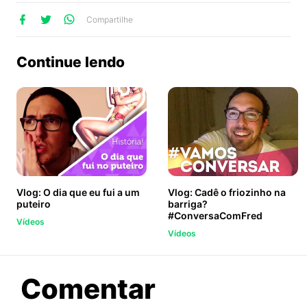
lhe
artilhe
ompartilhe
Compartilhe
no
no
no
ook
Twitter
WhatsApp
Continue lendo
Vlog: O dia que eu fui a um
Vlog: Cadê o friozinho na
puteiro
barriga?
#ConversaComFred
Vídeos
Vídeos
sobre
Comentar