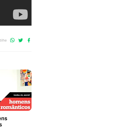
Compartilhe
Compartilhe
Compartilhe
ilhe
no
no
no
WhatsApp
Twitter
Facebook
ens
s