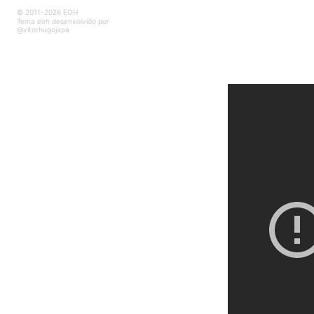
© 2011-2026 EOH
Tema eoh desenvolvido por
@vitorhugojapa