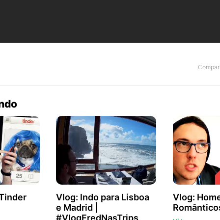
Compart
endo
 Tinder
Vlog: Indo para Lisboa
Vlog: Hom
e Madrid |
Romântico
#VlogFredNasTrips