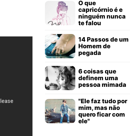
O que
capricórnio é e
ninguém nunca
te falou
14 Passos de um
Homem de
pegada
6 coisas que
definem uma
pessoa mimada
"Ele faz tudo por
mim, mas não
quero ficar com
ele"