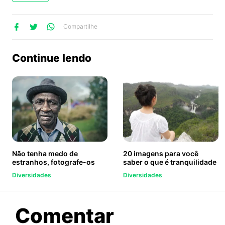
lhe
artilhe
ompartilhe
Compartilhe
no
no
no
ook
Twitter
WhatsApp
Continue lendo
Não tenha medo de
20 imagens para você
estranhos, fotografe-os
saber o que é tranquilidade
Diversidades
Diversidades
sobre
Comentar