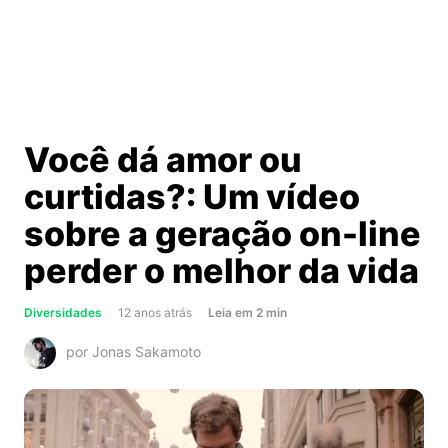
Você dá amor ou
curtidas?: Um vídeo
sobre a geração on-line
perder o melhor da vida
about
Diversidades
12 anos atrás
Leia
em
2
min
Você
por Jonas Sakamoto
dá
amor
ou
curtidas?: