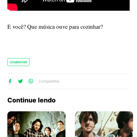
E você? Que música ouve para cozinhar?
COMENTAR
lhe
artilhe
ompartilhe
Compartilhe
no
no
no
ook
Twitter
WhatsApp
Continue lendo