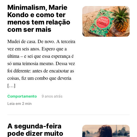
Minimalism, Marie
propósito
Kondo e como ter
menos tem relação
com ser mais
Mudei de casa. De novo. A terceira
vez em seis anos. Espero que a
última – e sei que essa esperança é
só uma teimosia mesmo. Dessa vez
foi diferente: antes de encaixotar as
coisas, fiz um combo que deveria
[…]
Comportamento
9 anos atrás
about
Leia
em
2
min
Minimalism,
Marie
A segunda-feira
Kondo
pode dizer muito
e