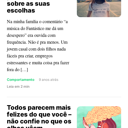
sobre as suas
como
escolhas
ter
menos
Na minha família o comentário “a
tem
música do Fantástico me dá um
relação
desespero” era ouvida com
com
frequência. Não é pra menos. Um
ser
jovem casal com dois filhos nada
mais
fáceis pra criar, empregos
estressantes e muita coisa pra fazer
fora do […]
Comportamento
9 anos atrás
about
Leia
em
2
min
A
segunda-
Todos parecem mais
feira
felizes do que você –
pode
não confie no que os
dizer
muito