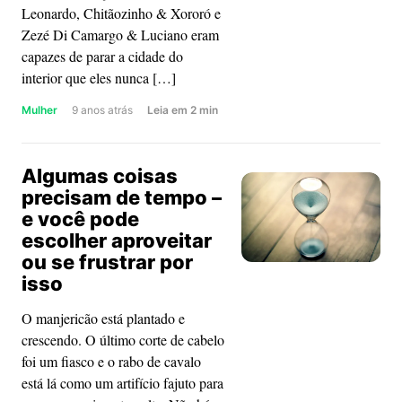
Leonardo, Chitãozinho & Xororó e
Zezé Di Camargo & Luciano eram
capazes de parar a cidade do
interior que eles nunca […]
about
Mulher
9 anos atrás
Leia
em
2
min
No
sertanejo,
Algumas coisas
passaram
precisam de tempo –
os
e você pode
amigos
escolher aproveitar
e
ou se frustrar por
chegaram
isso
as
amigas
O manjericão está plantado e
crescendo. O último corte de cabelo
foi um fiasco e o rabo de cavalo
está lá como um artifício fajuto para