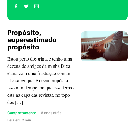
Perfil
Perfil
Perfil
no
no
no
Facebook
Twitter
Instagram
Propósito,
de
de
de
superestimado
Marina
Marina
Marina
propósito
Melz
Melz
Melz
Estou perto dos trinta e tenho uma
dezena de amigos da minha faixa
etária com uma frustração comum:
não saber qual é o seu propósito.
Isso num tempo em que esse termo
está na capa das revistas, no topo
dos […]
Comportamento
8 anos atrás
about
Leia
em
2
min
Propósito,
superestimado