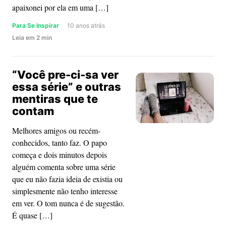
apaixonei por ela em uma […]
por
isso
Para Se Inspirar
10 anos atrás
about
Leia
em
2
min
Flúvia
Lacerda
“Você pre-ci-sa ver
será
essa série” e outras
capa
mentiras que te
da
contam
Playboy:
o
Melhores amigos ou recém-
que
conhecidos, tanto faz. O papo
eu,
começa e dois minutos depois
você
alguém comenta sobre uma série
e
que eu não fazia ideia de existia ou
o
simplesmente não tenho interesse
mundo
em ver. O tom nunca é de sugestão.
ganhamos
É quase […]
com