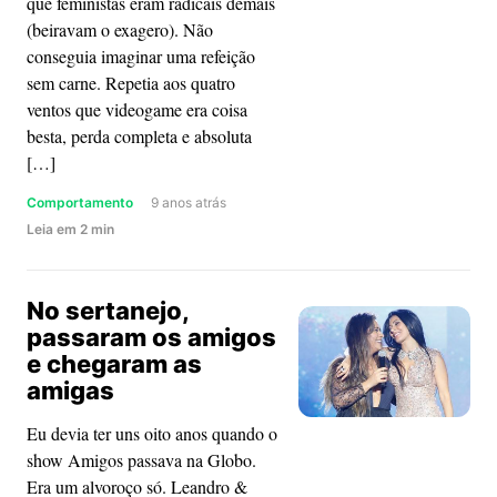
que feministas eram radicais demais
não
(beiravam o exagero). Não
confie
conseguia imaginar uma refeição
no
sem carne. Repetia aos quatro
que
ventos que videogame era coisa
os
besta, perda completa e absoluta
olhos
[…]
vêem
Comportamento
9 anos atrás
about
Leia
em
2
min
Mudar
de
No sertanejo,
opinião:
passaram os amigos
um
e chegaram as
direito,
amigas
um
dever,
Eu devia ter uns oito anos quando o
um
show Amigos passava na Globo.
orgulho
Era um alvoroço só. Leandro &