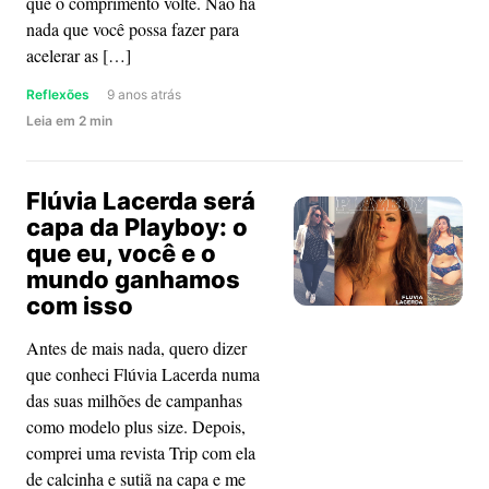
que o comprimento volte. Não há
nada que você possa fazer para
acelerar as […]
Reflexões
9 anos atrás
about
Leia
em
2
min
Algumas
coisas
Flúvia Lacerda será
precisam
capa da Playboy: o
de
que eu, você e o
tempo
mundo ganhamos
–
com isso
e
você
Antes de mais nada, quero dizer
pode
que conheci Flúvia Lacerda numa
escolher
das suas milhões de campanhas
aproveitar
como modelo plus size. Depois,
ou
comprei uma revista Trip com ela
se
de calcinha e sutiã na capa e me
frustrar