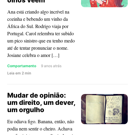
olhos vêem
sobre
Ana está criando algo incrível na
as
cozinha e bebendo um vinho da
suas
África do Sul. Rodrigo viaja por
escolhas
Portugal. Carol relembra ter subido
um pico sinistro que eu tenho medo
até de tentar pronunciar o nome.
Josiane celebra o amor […]
Comportamento
9 anos atrás
about
Leia
em
2
min
Todos
parecem
Mudar de opinião:
mais
um direito, um dever,
felizes
um orgulho
do
que
Eu odiava figo. Banana, então, não
você
podia nem sentir o cheiro. Achava
–