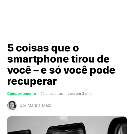
5 coisas que o
smartphone tirou de
você – e só você pode
recuperar
about
Comportamento
12 anos atrás
Leia
em
3
min
5
por Marina Melz
coisas
que
o
smartphone