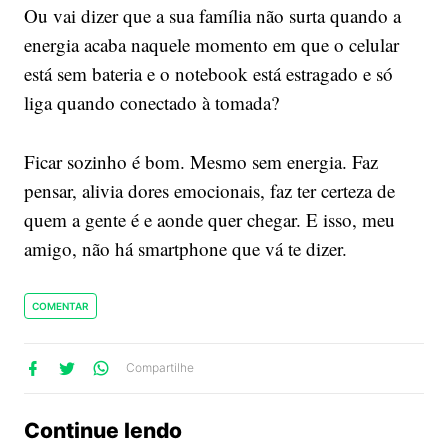
Ou vai dizer que a sua família não surta quando a
energia acaba naquele momento em que o celular
está sem bateria e o notebook está estragado e só
liga quando conectado à tomada?
Ficar sozinho é bom. Mesmo sem energia. Faz
pensar, alivia dores emocionais, faz ter certeza de
quem a gente é e aonde quer chegar. E isso, meu
amigo, não há smartphone que vá te dizer.
COMENTAR
lhe
artilhe
ompartilhe
Compartilhe
no
no
no
ook
Twitter
WhatsApp
Continue lendo