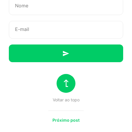
que
o
smartphon
tirou
de
você
–
Voltar ao topo
e
só
Próximo post