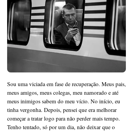
tirou
de
você
–
e
só
você
pode
recuperar
Sou uma viciada em fase de recuperação. Meus pais,
meus amigos, meus colegas, meu namorado e até
meus inimigos sabem do meu vício. No início, eu
tinha vergonha. Depois, pensei que era melhorar
começar a tratar logo para não perder mais tempo.
Tenho tentado, só por um dia, não deixar que o