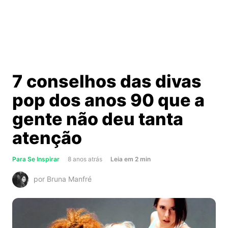
7 conselhos das divas
pop dos anos 90 que a
gente não deu tanta
atenção
about
Para Se Inspirar
8 anos atrás
Leia
em
2
min
7
por Bruna Manfré
conselhos
das
divas
pop