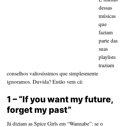
dessas
músicas
que
faziam
parte das
suas
playlists
traziam
conselhos valiosíssimos que simplesmente
ignoramos. Duvida? Então vem cá:
1 – “If you want my future,
forget my past”
Já diziam as Spice Girls em “Wannabe”: se o