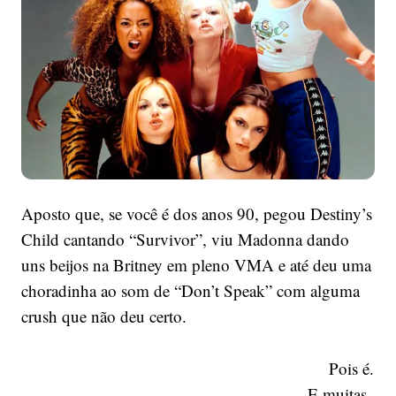
dos
anos
90
que
a
gente
não
deu
tanta
atenção
Aposto que, se você é dos anos 90, pegou Destiny’s
Child cantando “Survivor”, viu Madonna dando
uns beijos na Britney em pleno VMA e até deu uma
choradinha ao som de “Don’t Speak” com alguma
crush que não deu certo.
Pois é.
E muitas