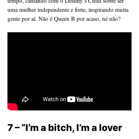
tempo, cantando com o Destiny’s Child sobre ser
uma mulher independente e forte, inspirando muita
gente por aí. Não é Queen B por acaso, né não?
7 – “I’m a bitch, I’m a lover