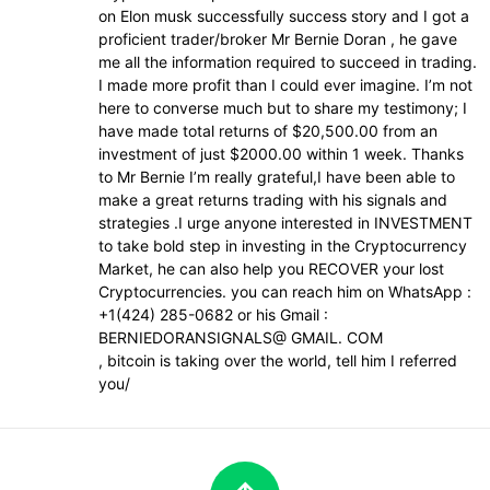
deu
on Elon musk successfully success story and I got a
proficient trader/broker Mr Bernie Doran , he gave
me all the information required to succeed in trading.
tanta
I made more profit than I could ever imagine. I’m not
here to converse much but to share my testimony; I
atenção
have made total returns of $20,500.00 from an
investment of just $2000.00 within 1 week. Thanks
to Mr Bernie I’m really grateful,I have been able to
make a great returns trading with his signals and
strategies .I urge anyone interested in INVESTMENT
to take bold step in investing in the Cryptocurrency
Market, he can also help you RECOVER your lost
Cryptocurrencies. you can reach him on WhatsApp :
+1(424) 285-0682 or his Gmail :
BERNIEDORANSIGNALS@ GMAIL. COM
, bitcoin is taking over the world, tell him I referred
you/