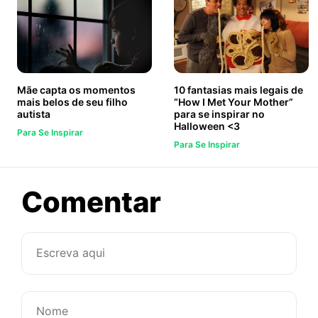
Mãe capta os momentos
10 fantasias mais legais de
mais belos de seu filho
“How I Met Your Mother”
autista
para se inspirar no
Halloween <3
Para Se Inspirar
Para Se Inspirar
sobre
Comentar
7
conselhos
das