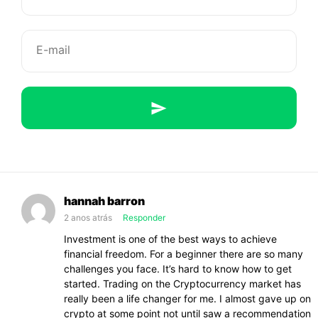
divas
pop
dos
anos
90
que
hannah barron
2 anos atrás
Responder
a
Investment is one of the best ways to achieve
financial freedom. For a beginner there are so many
gente
challenges you face. It’s hard to know how to get
started. Trading on the Cryptocurrency market has
não
really been a life changer for me. I almost gave up on
crypto at some point not until saw a recommendation