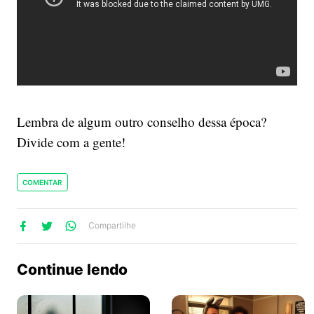
Lembra de algum outro conselho dessa época?
Divide com a gente!
COMENTAR
lhe
artilhe
ompartilhe
Compartilhe
no
no
no
ook
Twitter
WhatsApp
Continue lendo