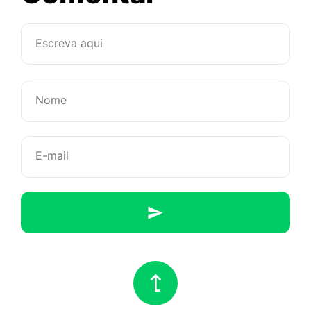
O
paraíso
existe
e
ele
se
chama:
Museu
do