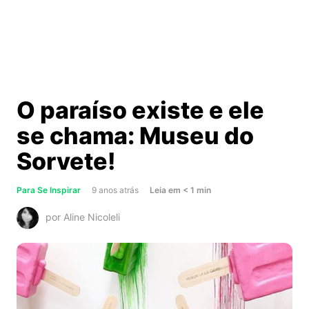
O paraíso existe e ele
se chama: Museu do
Sorvete!
about
Para Se Inspirar
9 anos atrás
Leia
em
< 1
min
O
por Aline Nicoleli
paraíso
existe
e
ele
se
chama: