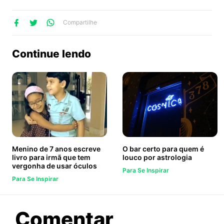
lhe
artilhe
ompartilhe
Compartilhe
no
no
no
ook
Twitter
WhatsApp
Continue lendo
Menino de 7 anos escreve
O bar certo para quem é
livro para irmã que tem
louco por astrologia
vergonha de usar óculos
Para Se Inspirar
Para Se Inspirar
sobre
Comentar