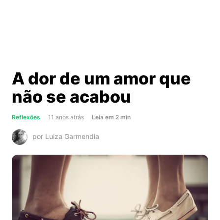
A dor de um amor que
não se acabou
about
Reflexões
11 anos atrás
Leia
em
2
min
A
por Luiza Garmendia
dor
de
um
amor
que
não
se