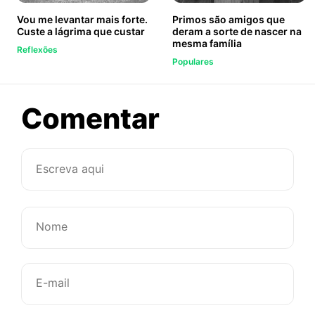
Vou me levantar mais forte.
Primos são amigos que
Custe a lágrima que custar
deram a sorte de nascer na
mesma família
Reflexões
Populares
sobre
Comentar
A
dor
de
um
amor