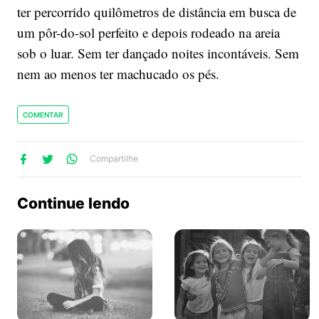
ter percorrido quilômetros de distância em busca de
um pôr-do-sol perfeito e depois rodeado na areia
sob o luar. Sem ter dançado noites incontáveis. Sem
nem ao menos ter machucado os pés.
COMENTAR
lhe
artilhe
ompartilhe
Compartilhe
no
no
no
ook
Twitter
WhatsApp
Continue lendo