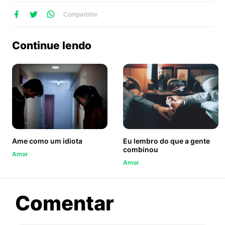
lhe
artilhe
ompartilhe
Compartilhe
no
no
no
ook
Twitter
WhatsApp
Continue lendo
Ame como um idiota
Eu lembro do que a gente
combinou
Amor
Amor
sobre
Comentar