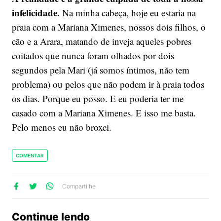
infelicidade.
Na minha cabeça, hoje eu estaria na
praia com a Mariana Ximenes, nossos dois filhos, o
cão e a Arara, matando de inveja aqueles pobres
coitados que nunca foram olhados por dois
segundos pela Mari (já somos íntimos, não tem
problema) ou pelos que não podem ir à praia todos
os dias. Porque eu posso. E eu poderia ter me
casado com a Mariana Ximenes. E isso me basta.
Pelo menos eu não broxei.
COMENTAR
lhe
artilhe
ompartilhe
Compartilhe
no
no
no
ook
Twitter
WhatsApp
Continue lendo