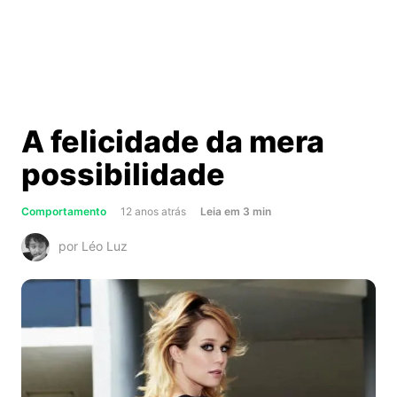
A felicidade da mera
possibilidade
about
Comportamento
12 anos atrás
Leia
em
3
min
A
por Léo Luz
felicidade
da
mera
possibilidade