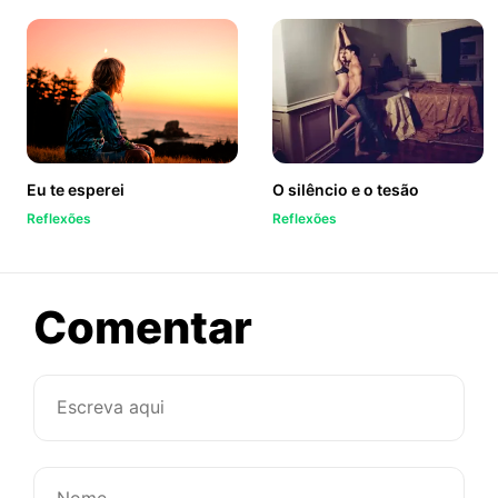
Eu te esperei
O silêncio e o tesão
Reflexões
Reflexões
sobre
Comentar
Ai,
que
saudade