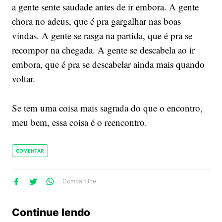
a gente sente saudade antes de ir embora. A gente
chora no adeus, que é pra gargalhar nas boas
vindas. A gente se rasga na partida, que é pra se
recompor na chegada. A gente se descabela ao ir
embora, que é pra se descabelar ainda mais quando
voltar.
Se tem uma coisa mais sagrada do que o encontro,
meu bem, essa coisa é o reencontro.
COMENTAR
lhe
artilhe
ompartilhe
Compartilhe
no
no
no
ook
Twitter
WhatsApp
Continue lendo