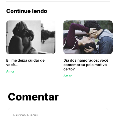
no
no
no
ook
Twitter
WhatsApp
Continue lendo
Ei, me deixa cuidar de
Dia dos namorados: você
você…
comemorou pelo motivo
certo?
Amor
Amor
sobre
Comentar
Carta