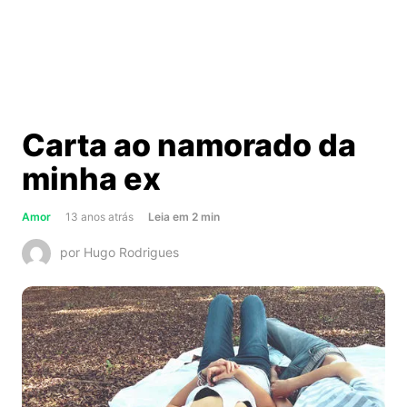
Carta ao namorado da
minha ex
about
Amor
13 anos atrás
Leia
em
2
min
Carta
por Hugo Rodrigues
ao
namorado
da
minha
ex