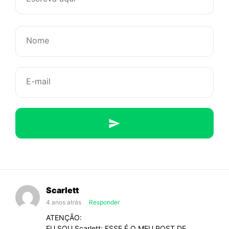
ao
namorado
da
minha
ex
Scarlett
4 anos atrás
Responder
ATENÇÃO:
EU SOU Scarlett: ESSE É O MEU POST DE