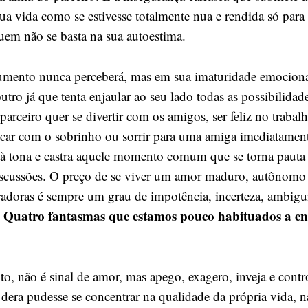
a vida como se estivesse totalmente nua e rendida só para 
uem não se basta na sua autoestima.
umento nunca perceberá, mas em sua imaturidade emociona
outro já que tenta enjaular ao seu lado todas as possibilidad
 parceiro quer se divertir com os amigos, ser feliz no trabal
car com o sobrinho ou sorrir para uma amiga imediatament
 tona e castra aquele momento comum que se torna pauta
iscussões. O preço de se viver um amor maduro, autônomo 
radoras é sempre um grau de impotência, incerteza, ambigu
Quatro fantasmas que estamos pouco habituados a en
.
to, não é sinal de amor, mas apego, exagero, inveja e cont
era pudesse se concentrar na qualidade da própria vida, na