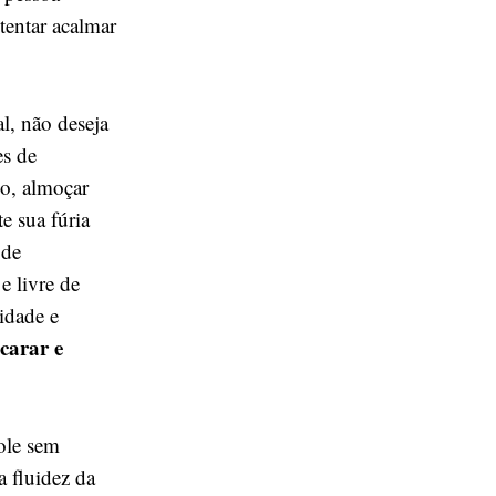
tentar acalmar
l, não deseja
es de
ho, almoçar
e sua fúria
 de
e livre de
idade e
carar e
role sem
 fluidez da