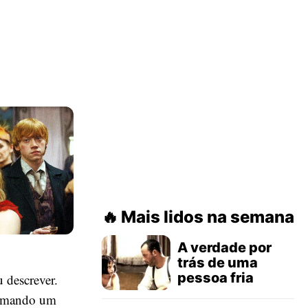
Mais lidos na semana
A verdade por
trás de uma
pessoa fria
u descrever.
tomando um