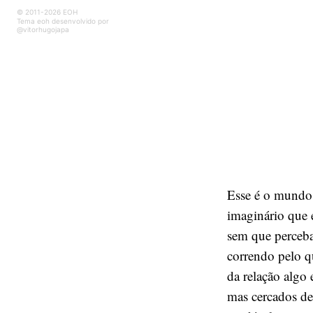
© 2011-2026 EOH
Tema eoh desenvolvido por
@vitorhugojapa
Esse é o mundo 
imaginário que 
sem que perceba
correndo pelo qu
da relação algo 
mas cercados de