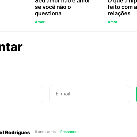
Seu amor não é amor
O que a hip
se você não o
feito com 
questiona
relações
Amor
Amor
sobre
ntar
Ciúme,
o
ladrão
de
felicidade
el Rodrigues
6 anos atrás
Responder