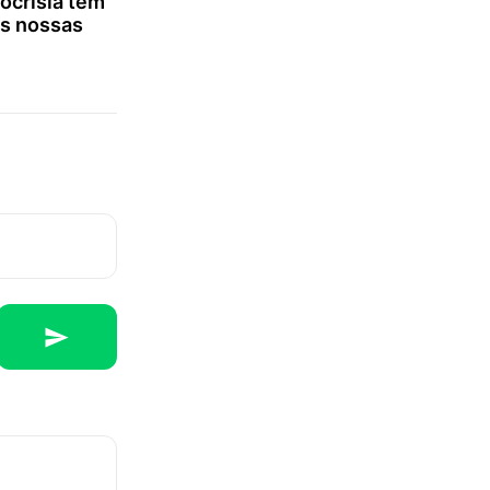
ocrisia tem
as nossas