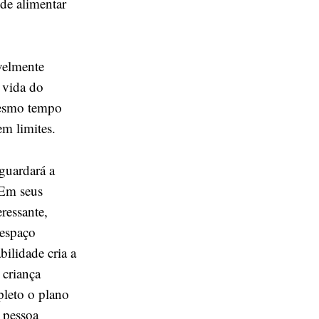
 de alimentar
velmente
 vida do
 mesmo tempo
em limites.
guardará a
 Em seus
eressante,
 espaço
ilidade cria a
 criança
leto o plano
 pessoa