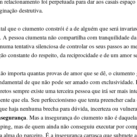
m relacionamento foi perpetuada para dar aos casais espaço
ginação destrutiva.
tal que o ciumento constrói é a de alguém que será invaria
. A pessoa ciumenta não compartilha com tranquilidade da
 numa tentativa silenciosa de controlar os seus passos ao
ção constante do respeito, da reciprocidade e de um amor s
ão importa quantas provas de amor que se dê, o ciumento 
ndamental de que não pode ser amado com exclusividade.
cretos sempre existe uma terceira pessoa que irá ser mais int
igente que ela. Seu perfeccionismo que tenta preencher cada
ue haja nenhuma brecha para dúvida, incerteza ou vulnerab
nsegurança
. Mas a insegurança do ciumento não é daquela
ping, mas de quem ainda não conseguiu executar por comp
 alma do parceiro. É a insegurança carrasca que submete a