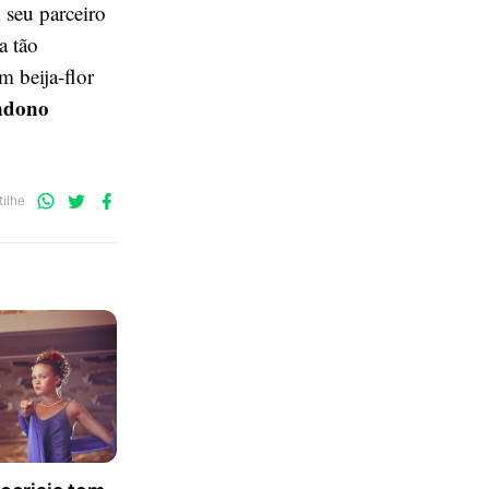
 seu parceiro
a tão
m beija-flor
ndono
Compartilhe
Compartilhe
Compartilhe
ilhe
no
no
no
WhatsApp
Twitter
Facebook