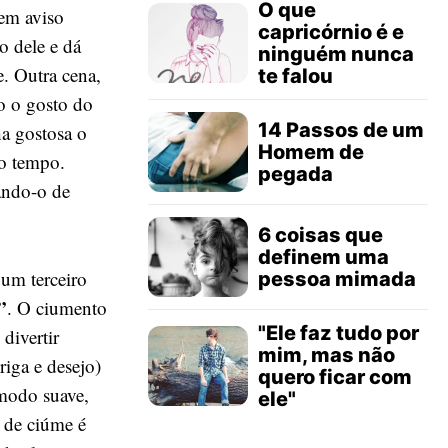
O que
em aviso
capricórnio é e
o dele e dá
ninguém nunca
. Outra cena,
te falou
o o gosto do
14 Passos de um
a gostosa o
Homem de
o tempo.
pegada
ando-o de
6 coisas que
definem uma
um terceiro
pessoa mimada
”
. O ciumento
"Ele faz tudo por
divertir
mim, mas não
riga e desejo)
quero ficar com
 modo suave,
ele"
 de ciúme é