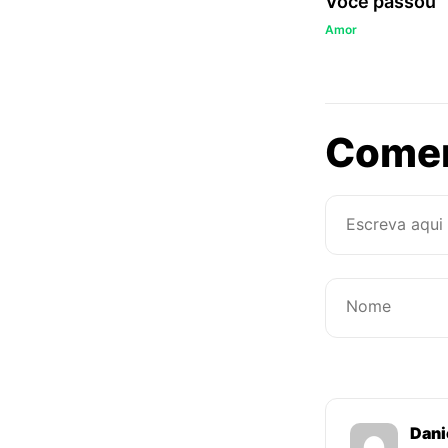
Você passou
Amor
Come
Dani