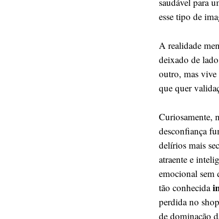
saudável para u
esse tipo de ima
A realidade men
deixado de lado
outro, mas vive
que quer valida
Curiosamente, n
desconfiança fu
delírios mais se
atraente e intel
emocional sem q
i
tão conhecida
perdida no shop
de dominação da