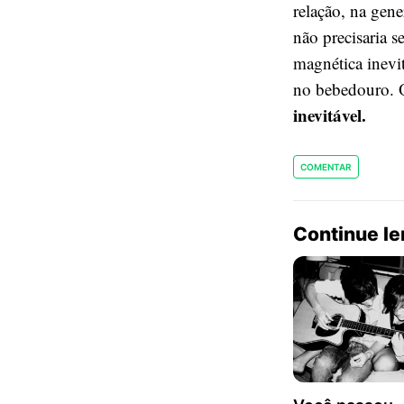
relação, na gen
não precisaria s
magnética inevit
no bebedouro. O
inevitável.
COMENTAR
Continue l