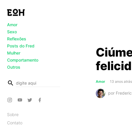
Amor
Sexo
Reflexões
Posts do Fred
Ciúme,
Mulher
Comportamento
felici
Outros
busca
Amor
13 anos atrá
por Frederi
Sobre
Contato