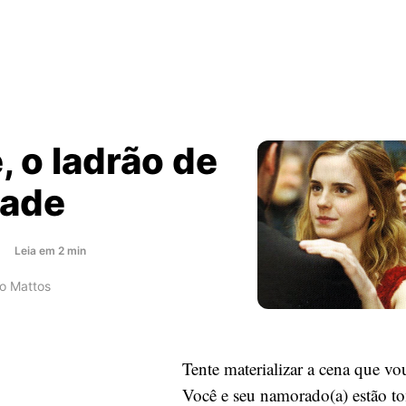
 o ladrão de
dade
about
s
Leia
em
2
min
Ciúme,
co Mattos
o
ladrão
de
felicidade
Tente materializar a cena que vo
Você e seu namorado(a) estão 