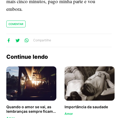
mais cinco minutos, pago minha parte e vou
embora.
COMENTAR
lhe
artilhe
ompartilhe
Compartilhe
no
no
no
ook
Twitter
WhatsApp
Continue lendo
Quando o amor se vai, as
Importância da saudade
lembranças sempre ficam…
Amor