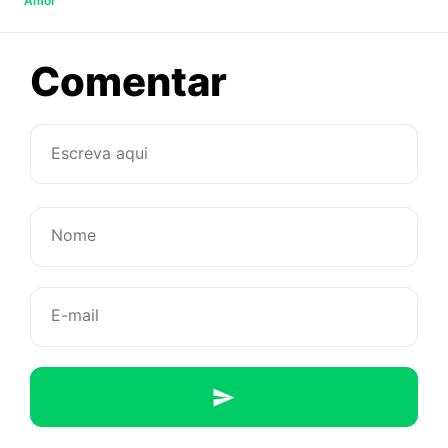
Amor
sobre
Comentar
Conheci
ela
no
Tinder