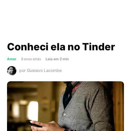
Conheci ela no Tinder
about
Amor
9 anos atrás
Leia
em
2
min
Conheci
por Gustavo Lacombe
ela
no
Tinder