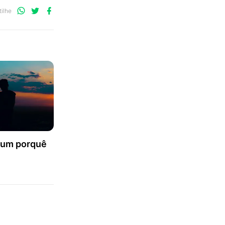
Compartilhe
Compartilhe
Compartilhe
ilhe
no
no
no
WhatsApp
Twitter
Facebook
 um porquê