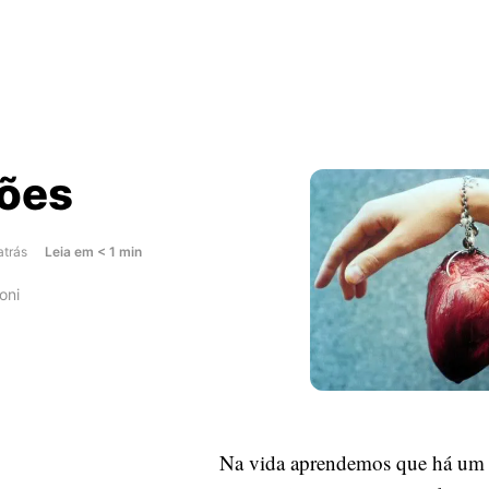
ões
about
atrás
Leia
em
< 1
min
Corações
oni
Na vida aprendemos que há um 