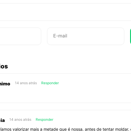
Corações
abaixo
ios
sobre
Corações
nimo
14 anos atrás
Responder
!
cia
14 anos atrás
Responder
íamos valorizar mais a metade que é nossa, antes de tentar moldar, 