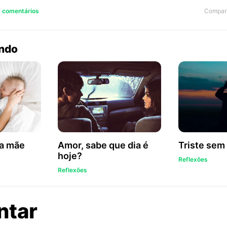
Compart
8 comentários
endo
da mãe
Amor, sabe que dia é
Triste sem
hoje?
Reflexões
Reflexões
sobre
ntar