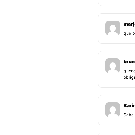
marj
que p
brun
queri
obrig
Kari
Sabe 