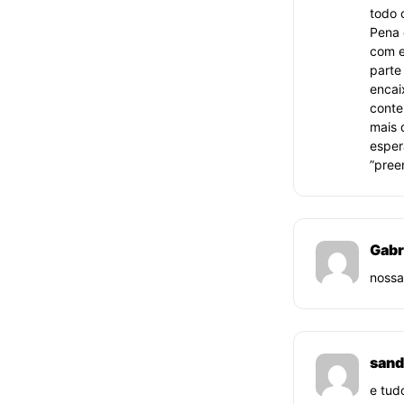
todo 
Pena 
com e
parte
encai
conte
mais 
esper
”pree
Gabr
nossa
sand
e tudo