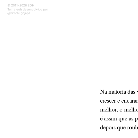
© 2011-2026 EOH
Tema eoh desenvolvido por
@vitorhugojapa
Na maioria das 
crescer e encar
melhor, o melho
é assim que as 
depois que rou