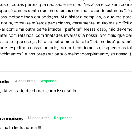
custo, outras partes que não são e nem por ‘reza’ se encaixam com 
que só damos conta que merecemos o melhor, quando estamos ”só o p
ssa metade toda em pedaços. Aí a história complica, o que era para
 inteira, torna-se míseros pedacinhos, certamente, muito mais difícil 
xar com uma outra parte intacta, ”perfeita”. Nessa caso, não devem
ntar com retalhos, com ‘metades inversas” a nossa, por mais que de
distante que esteja, há uma outra metade feita ”sob medida” para nó
ar e respeitar a nossa metade, cuidar bem do nosso, esquecer os tai
nchimentos”, e nos preparar para o melhor complemento, só nosso :)
iela
14 anos atrás
Responder
, dá vontade de chorar lendo isso, sério
ra moises
14 anos atrás
Responder
 muito lindo,adorei!!!!