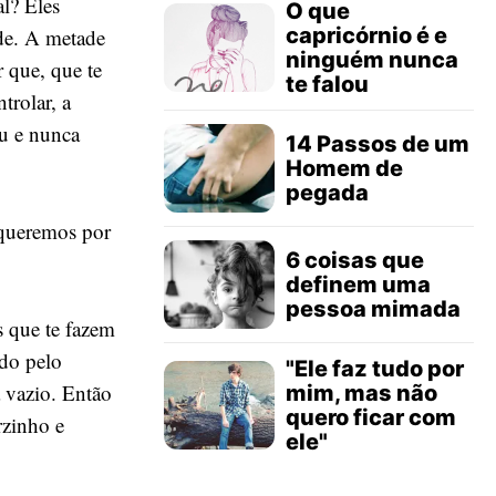
al? Eles
O que
capricórnio é e
de. A metade
ninguém nunca
r que, que te
te falou
trolar, a
u e nunca
14 Passos de um
Homem de
pegada
 queremos por
6 coisas que
definem uma
pessoa mimada
s que te fazem
ado pelo
"Ele faz tudo por
 vazio. Então
mim, mas não
quero ficar com
rzinho e
ele"