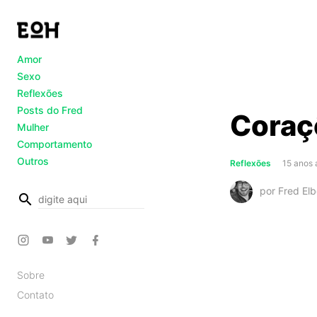
Amor
Sexo
Reflexões
Posts do Fred
Coraç
Mulher
Comportamento
Outros
Reflexões
15 anos 
por Fred Elb
busca
Sobre
Contato