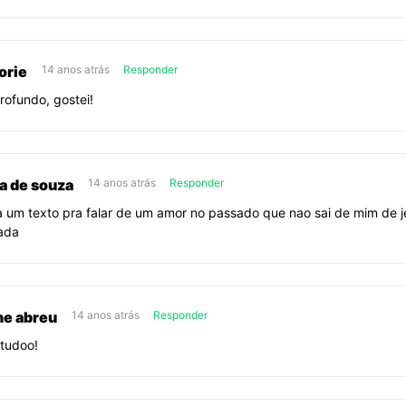
orie
14 anos atrás
Responder
rofundo, gostei!
a de souza
14 anos atrás
Responder
a um texto pra falar de um amor no passado que nao sai de mim de j
ada
ne abreu
14 anos atrás
Responder
tudoo!