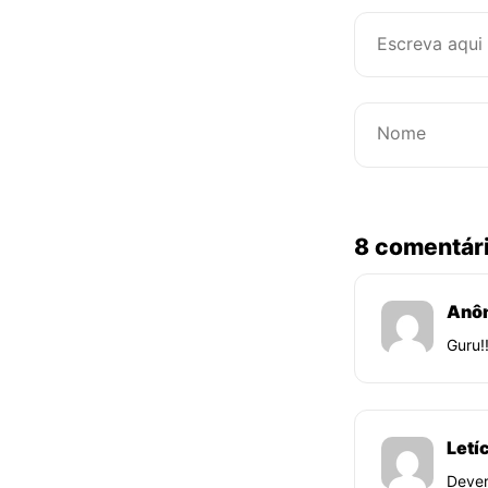
8 comentár
Anô
Guru!
Letí
Dever