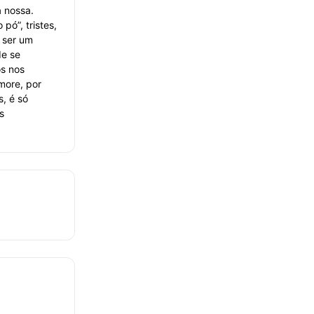
a nossa.
ó”, tristes,
 ser um
de se
os nos
more, por
s, é só
s