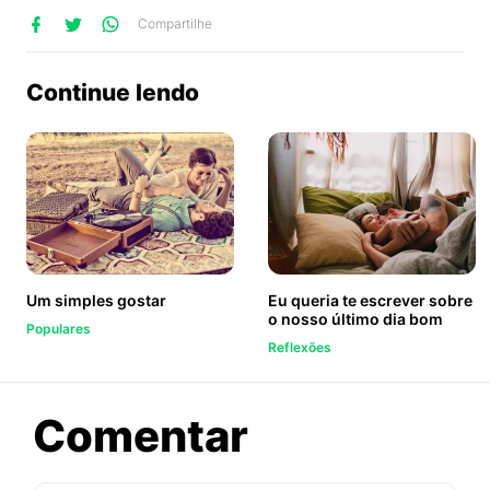
lhe
artilhe
ompartilhe
Compartilhe
no
no
no
ook
Twitter
WhatsApp
Continue lendo
Um simples gostar
Eu queria te escrever sobre
o nosso último dia bom
Populares
Reflexões
sobre
Comentar
O