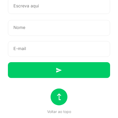
dia
em
que
eu
desmorri
Voltar ao topo