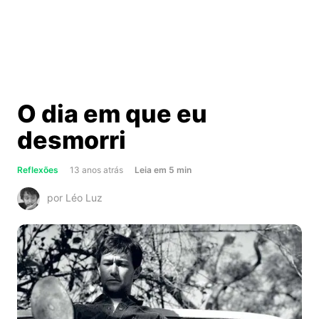
O dia em que eu
desmorri
about
Reflexões
13 anos atrás
Leia
em
5
min
O
por Léo Luz
dia
em
que
eu
desmorri