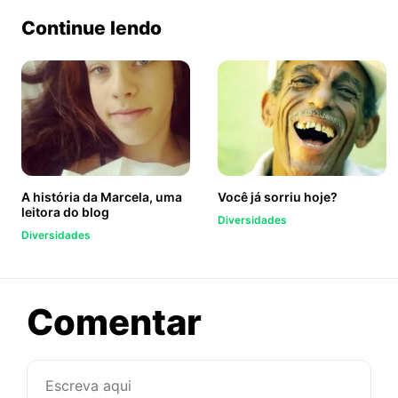
ook
Twitter
WhatsApp
Continue lendo
A história da Marcela, uma
Você já sorriu hoje?
leitora do blog
Diversidades
Diversidades
sobre
Comentar
Cuidado