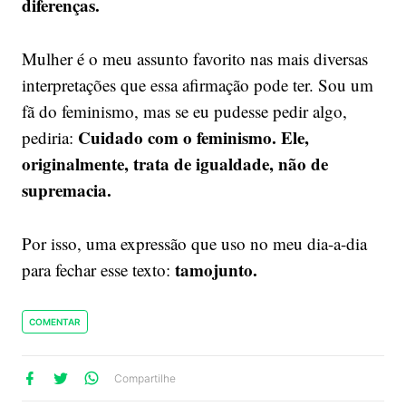
diferenças.
Mulher é o meu assunto favorito nas mais diversas
interpretações que essa afirmação pode ter. Sou um
fã do feminismo, mas se eu pudesse pedir algo,
Cuidado com o feminismo. Ele,
pediria:
originalmente, trata de igualdade, não de
supremacia.
Por isso, uma expressão que uso no meu dia-a-dia
tamojunto.
para fechar esse texto:
COMENTAR
lhe
artilhe
ompartilhe
Compartilhe
no
no
no