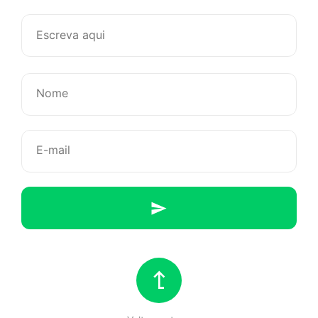
De
mudança
do
seu
coração,
porque
finalmente
Fim