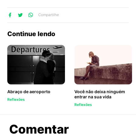
lhe
artilhe
ompartilhe
Compartilhe
no
no
no
ook
Twitter
WhatsApp
Continue lendo
Abraço de aeroporto
Você não deixa ninguém
entrar na sua vida
Reflexões
Reflexões
sobre
Comentar