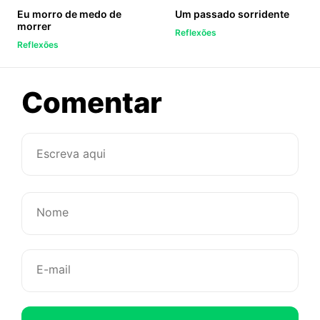
Eu morro de medo de
Um passado sorridente
morrer
Reflexões
Reflexões
sobre
Comentar
Despedir
do
outro
dói,
mas
passa