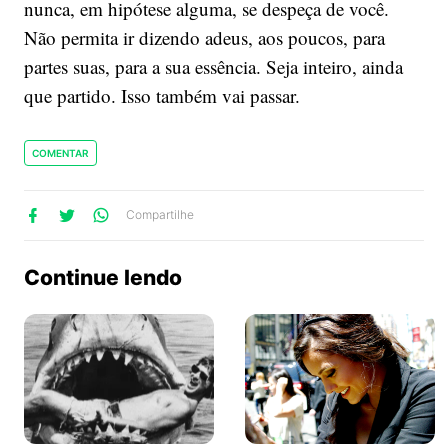
nunca, em hipótese alguma, se despeça de você.
Não permita ir dizendo adeus, aos poucos, para
partes suas, para a sua essência. Seja inteiro, ainda
que partido. Isso também vai passar.
COMENTAR
lhe
artilhe
ompartilhe
Compartilhe
no
no
no
ook
Twitter
WhatsApp
Continue lendo