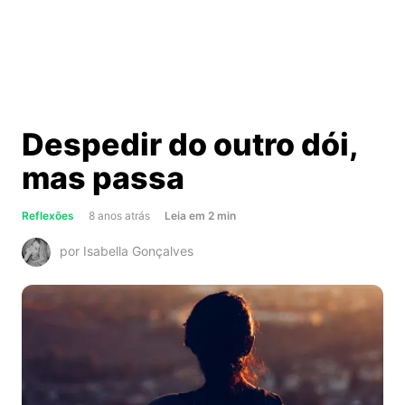
Despedir do outro dói,
mas passa
about
Reflexões
8 anos atrás
Leia
em
2
min
Despedir
por Isabella Gonçalves
do
outro
dói,
mas
passa