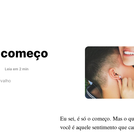
o começo
about
s
Leia
em
2
min
É
rvalho
só
o
começo
Eu sei, é só o começo. Mas o qu
você é aquele sentimento que c