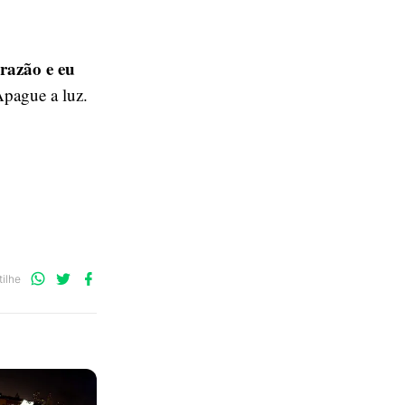
 razão e eu
Apague a luz.
Compartilhe
Compartilhe
Compartilhe
ilhe
no
no
no
WhatsApp
Twitter
Facebook