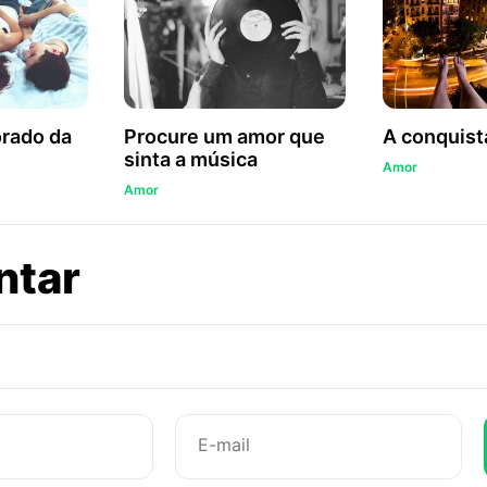
rado da
Procure um amor que
A conquist
sinta a música
Amor
Amor
sobre
ntar
É
só
o