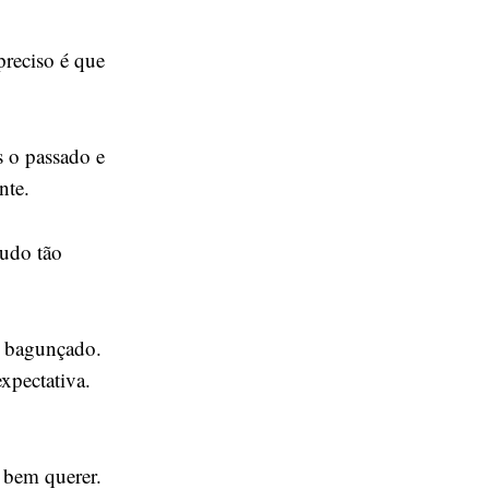
preciso é que
s o passado e
nte.
tudo tão
o bagunçado.
xpectativa.
 bem querer.