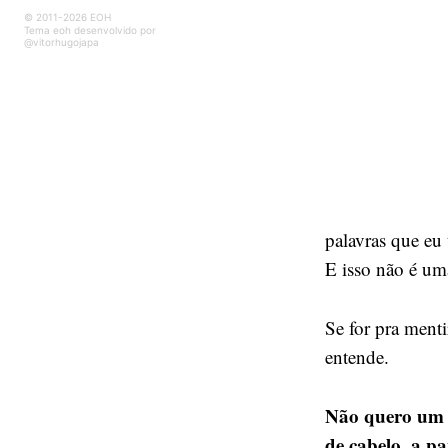
© 2011-2026 EOH
Tema eoh desenvolvido por
@vitorhugojapa
palavras que eu 
E isso não é um
Se for pra menti
entende.
Não quero um a
de cabelo, a pa