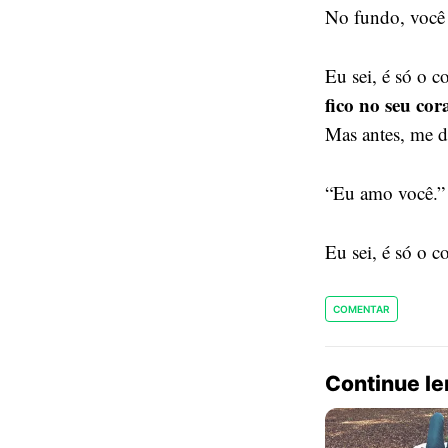
No fundo, você 
Eu sei, é só o 
fico no seu co
Mas antes, me de
“Eu amo você.”
Eu sei, é só o c
COMENTAR
Continue l