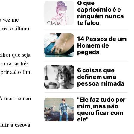
O que
capricórnio é e
ninguém nunca
a vez me
te falou
 ser o último
14 Passos de um
Homem de
pegada
elhor que seja
urrar as três
6 coisas que
rir até o fim.
definem uma
pessoa mimada
 A maioria não
"Ele faz tudo por
mim, mas não
quero ficar com
ele"
dir a escova