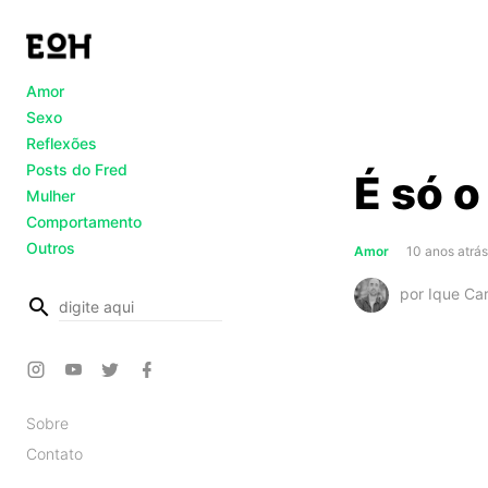
Amor
Sexo
Reflexões
Posts do Fred
É só 
Mulher
Comportamento
Outros
Amor
10 anos atrá
por Ique Ca
busca
Sobre
Contato