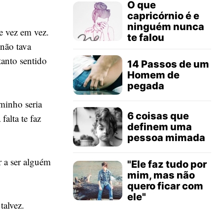
O que
capricórnio é e
ninguém nunca
e vez em vez.
te falou
 não tava
anto sentido
14 Passos de um
Homem de
pegada
minho seria
6 coisas que
alta te faz
definem uma
pessoa mimada
 a ser alguém
"Ele faz tudo por
mim, mas não
quero ficar com
ele"
talvez.