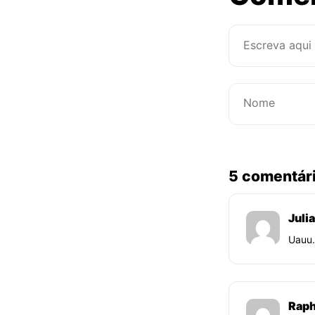
5 comentár
Juli
Uauu
Raph