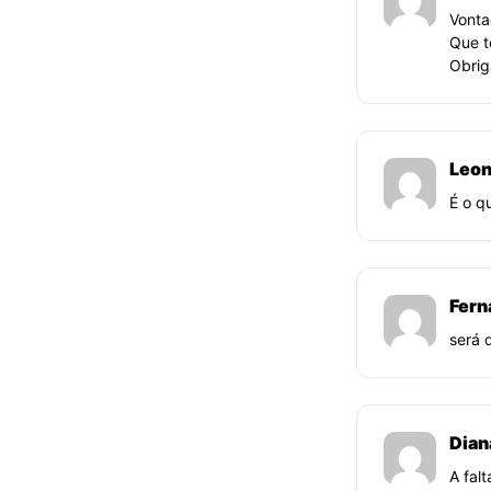
Vonta
Que te
Obri
Leon
É o q
Fern
será 
Dian
A fal