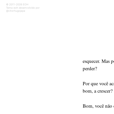
© 2011-2026 EOH
Tema eoh desenvolvido por
@vitorhugojapa
esquecer. Mas p
perder?
Por que você ac
bom, a crescer?
Bom, você não c