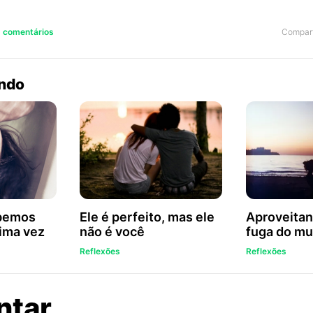
Compart
5 comentários
endo
bemos
Ele é perfeito, mas ele
Aproveitan
tima vez
não é você
fuga do mu
Reflexões
Reflexões
sobre
ntar