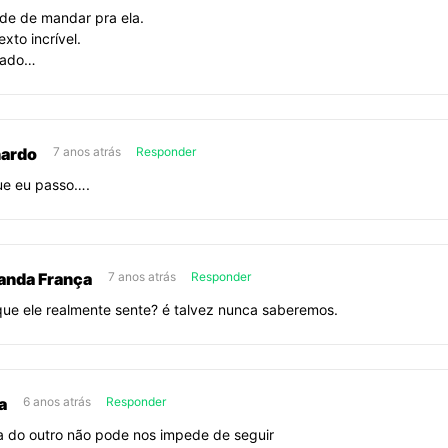
de de mandar pra ela.
xto incrível.
gado…
ardo
7 anos atrás
Responder
ue eu passo….
anda França
7 anos atrás
Responder
que ele realmente sente? é talvez nunca saberemos.
a
6 anos atrás
Responder
ta do outro não pode nos impede de seguir