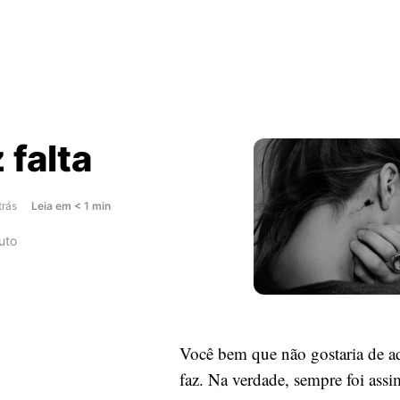
 falta
about
trás
Leia
em
< 1
min
Ela
uto
faz
falta
Você bem que não gostaria de a
faz. Na verdade, sempre foi as