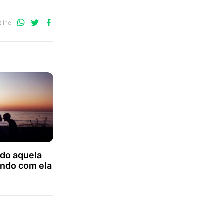
Compartilhe
Compartilhe
Compartilhe
ilhe
no
no
no
WhatsApp
Twitter
Facebook
do aquela
ndo com ela