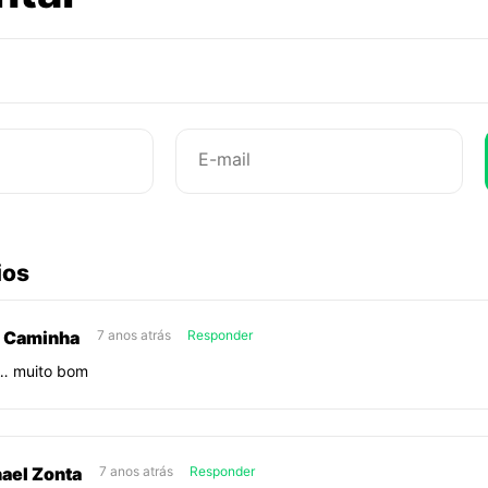
Ela
faz
falta
abaixo
ios
sobre
Ela
a Caminha
7 anos atrás
Responder
faz
… muito bom
falta
ael Zonta
7 anos atrás
Responder