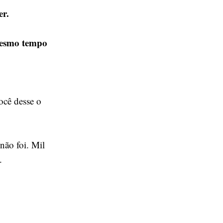
er.
 mesmo tempo
ocê desse o
não foi. Mil
.