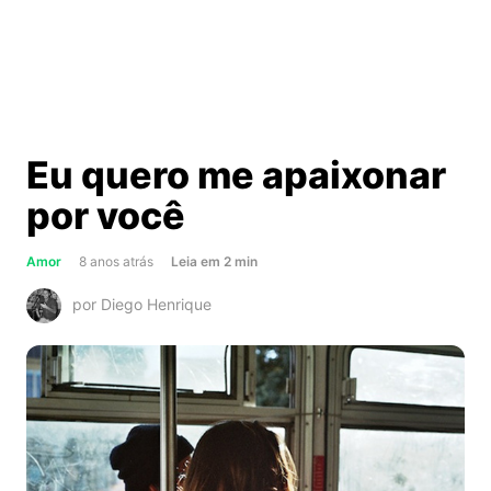
Eu quero me apaixonar
por você
about
Amor
8 anos atrás
Leia
em
2
min
Eu
por Diego Henrique
quero
me
apaixonar
por
você