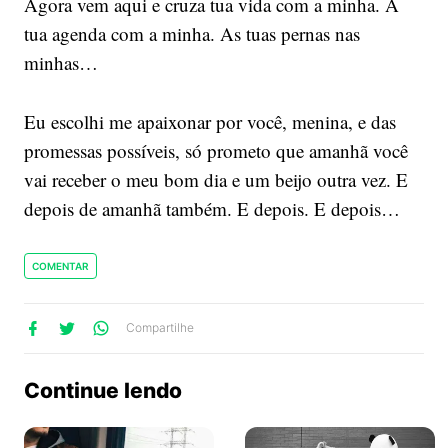
Agora vem aqui e cruza tua vida com a minha. A
tua agenda com a minha. As tuas pernas nas
minhas…
Eu escolhi me apaixonar por você, menina, e das
promessas possíveis, só prometo que amanhã você
vai receber o meu bom dia e um beijo outra vez. E
depois de amanhã também. E depois. E depois…
COMENTAR
lhe
artilhe
ompartilhe
Compartilhe
no
no
no
ook
Twitter
WhatsApp
Continue lendo