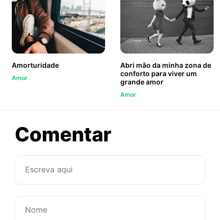
Amorturidade
Abri mão da minha zona de
conforto para viver um
Amor
grande amor
Amor
sobre
Comentar
Eu
quero
me