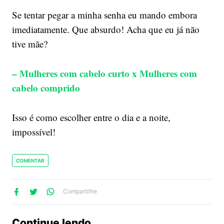
Se tentar pegar a minha senha eu mando embora
imediatamente. Que absurdo! Acha que eu já não
tive mãe?
– Mulheres com cabelo curto x Mulheres com
cabelo comprido
Isso é como escolher entre o dia e a noite,
impossível!
COMENTAR
lhe
artilhe
ompartilhe
Compartilhe
no
no
no
ook
Twitter
WhatsApp
Continue lendo