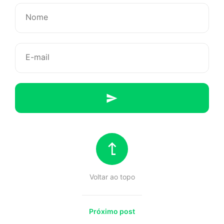
ainda
bem
que
ele
não
escreve
“como
Voltar ao topo
macho”
Próximo post