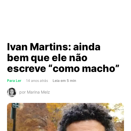
Ivan Martins: ainda
bem que ele não
escreve “como macho”
about
Para Ler
14 anos atrás
Leia
em
5
min
Ivan
por Marina Melz
Martins:
ainda
bem
que
ele
não