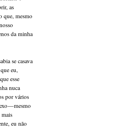
ir, as
ro que, mesmo
 nosso
menos da minha
abia se casava
 que eu,
que esse
nha nuca
os por vários
 sexo — mesmo
a mais
ente, eu não