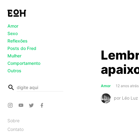
Amor
Sexo
Reflexões
Posts do Fred
Lembr
Mulher
Comportamento
apaix
Outros
busca
Amor
12 anos atrás
por Léo Luz
Sobre
Contato