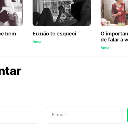
ce bem
Eu não te esqueci
O importan
de falar a 
Amor
Amor
sobre
ntar
Lembro
de
mim
apaixonado