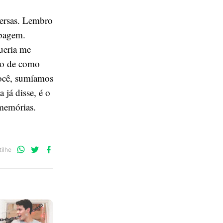
ersas. Lembro
obagem.
ueria me
ro de como
você, sumíamos
já disse, é o
memórias.
Compartilhe
Compartilhe
Compartilhe
ilhe
no
no
no
WhatsApp
Twitter
Facebook