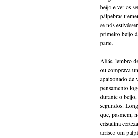
beijo e ver os s
pálpebras treme
se nós estivéss
primeiro beijo 
parte.
Aliás, lembro d
ou comprava um
apaixonado de v
pensamento log
durante o beijo
segundos. Longe
que, pasmem, nó
cristalina certe
arrisco um palpi