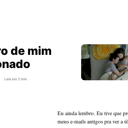
o de mim
onado
about
Leia
em
2
min
Lembro
de
mim
apaixonado
Eu ainda lembro. Eu tive que pr
meus e-mails antigos pra ver a ú