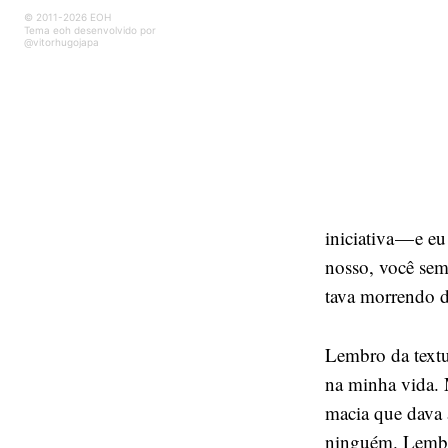
© 2011-2026 EOH
Tema eoh desenvolvido por
@vitorhugojapa
iniciativa — e 
nosso, você sem
tava morrendo d
Lembro da textu
na minha vida. 
macia que dava 
ninguém. Lembro