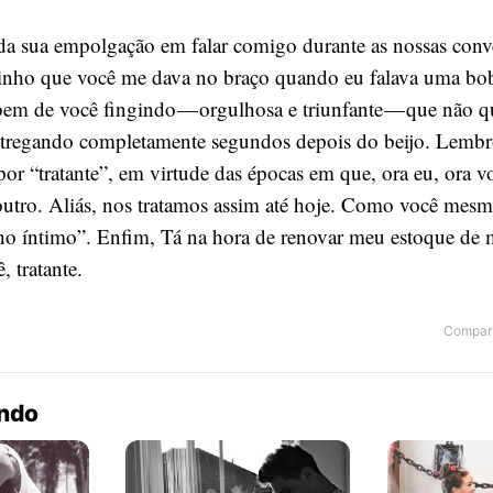
a sua empolgação em falar comigo durante as nossas conv
inho que você me dava no braço quando eu falava uma b
m de você fingindo — orgulhosa e triunfante — que não q
entregando completamente segundos depois do beijo. Lemb
por “tratante”, em virtude das épocas em que, ora eu, ora 
utro. Aliás, nos tratamos assim até hoje. Como você mesma 
ho íntimo”. Enfim, Tá na hora de renovar meu estoque de 
 tratante.
Compart
endo