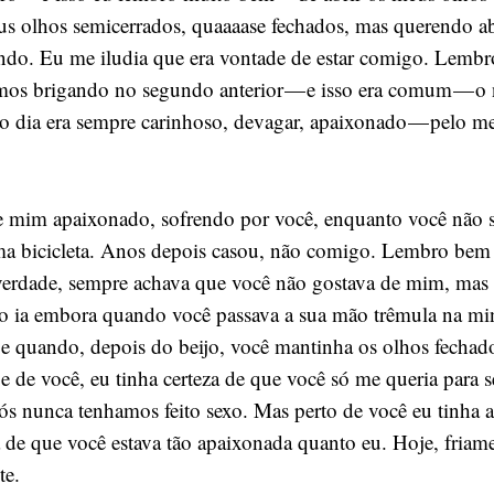
eus olhos semicerrados, quaaaase fechados, mas querendo abr
ndo. Eu me iludia que era vontade de estar comigo. Lemb
emos brigando no segundo anterior — e isso era comum — o
do dia era sempre carinhoso, devagar, apaixonado — pelo 
e mim apaixonado, sofrendo por você, enquanto você não s
a bicicleta. Anos depois casou, não comigo. Lembro bem
erdade, sempre achava que você não gostava de mim, mas 
o ia embora quando você passava a sua mão trêmula na mi
, e quando, depois do beijo, você mantinha os olhos fechad
 de você, eu tinha certeza de que você só me queria para
s nunca tenhamos feito sexo. Mas perto de você eu tinha 
za de que você estava tão apaixonada quanto eu. Hoje, friam
te.