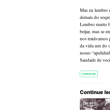
Mas eu lembro d
demais do soqu
Lembro muito be
beijar, mas se 
nos tratávamos 
da vida um do o
nosso “apelidin
Saudade de você,
COMENTAR
Continue l