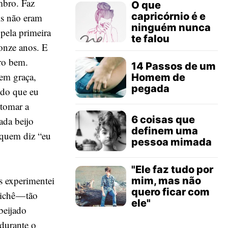
mbro. Faz
O que
capricórnio é e
ls não eram
ninguém nunca
pela primeira
te falou
 onze anos. E
ro bem.
14 Passos de um
em graça,
Homem de
pegada
ndo que eu
 tomar a
6 coisas que
ada beijo
definem uma
 quem diz “eu
pessoa mimada
"Ele faz tudo por
s experimentei
mim, mas não
quero ficar com
ichê — tão
ele"
beijado
durante o