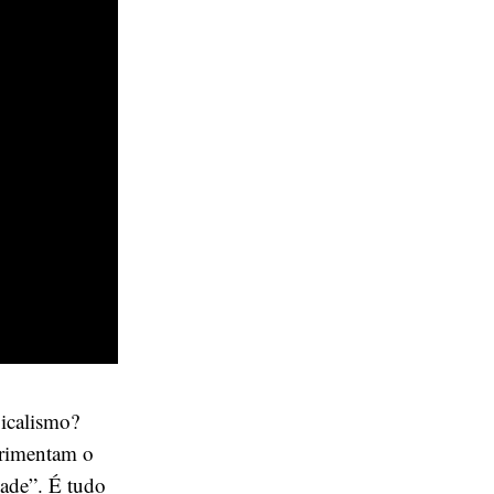
picalismo?
primentam o
dade”. É tudo