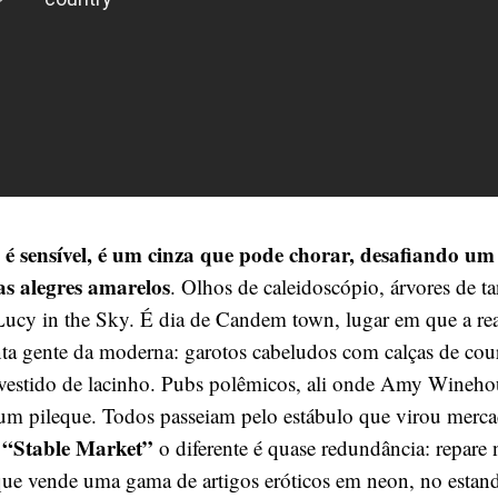
 é sensível, é um cinza que pode chorar, desafiando um
s alegres amarelos
. Olhos de caleidoscópio, árvores de t
ucy in the Sky. É dia de Candem town, lugar em que a rea
ta gente da moderna: garotos cabeludos com calças de cou
vestido de lacinho. Pubs polêmicos, ali onde Amy Winehou
um pileque. Todos passeiam pelo estábulo que virou merc
“Stable Market”
o
o diferente é quase redundância: repare n
ue vende uma gama de artigos eróticos em neon, no estan