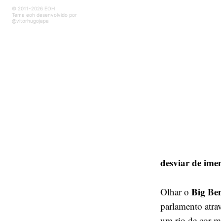
© 2011-2026 EOH
Tema eoh desenvolvido por
@vitorhugojapa
desviar de ime
Big Be
Olhar o
parlamento atra
um rio de cor mi