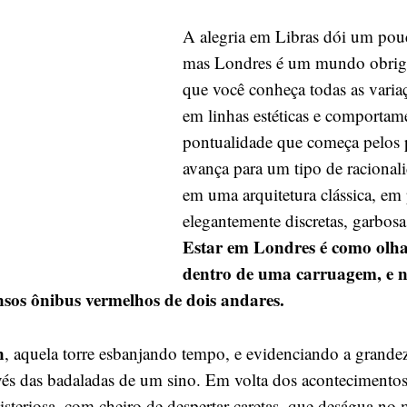
do
A alegria em Libras dói um pou
céu
indeciso
mas Londres é um mundo obriga
e
que você conheça todas as vari
do
em linhas estéticas e comportam
amor
pontualidade que começa pelos 
–
avança para um tipo de racional
roda
–
em uma arquitetura clássica, em
gigante
elegantemente discretas, garbosa
Estar em Londres é como olha
dentro de uma carruagem, e 
nsos ônibus vermelhos de dois andares.
n
, aquela torre esbanjando tempo, e evidenciando a grande
vés das badaladas de um sino. Em volta dos acontecimentos
steriosa, com cheiro de despertar caretas, que deságua no 