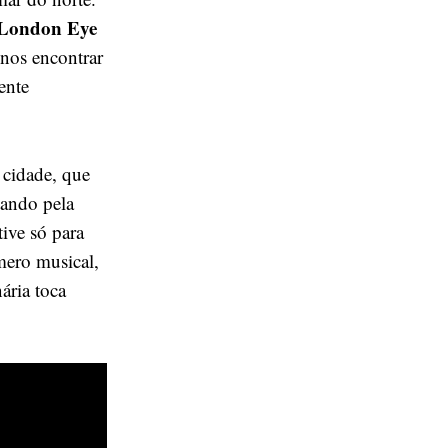
London Eye
 nos encontrar
ente
a cidade, que
tando pela
tive só para
mero musical,
ária toca