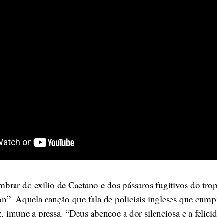
brar do exílio de Caetano e dos pássaros fugitivos do tro
”. Aquela canção que fala de policiais ingleses que cum
, imune a pressa. “Deus abençoe a dor silenciosa e a felici