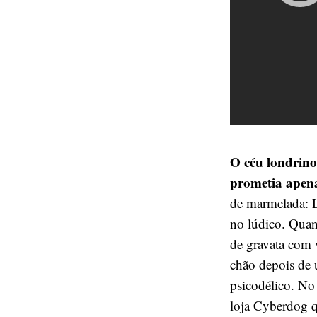
O céu londrino
prometia apena
de marmelada: L
no lúdico. Quan
de gravata com 
chão depois de 
psicodélico. N
loja Cyberdog q