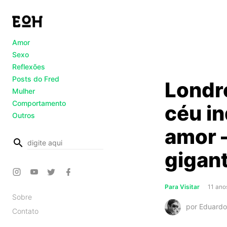
Amor
Sexo
Reflexões
Posts do Fred
Londre
Mulher
Comportamento
céu in
Outros
amor –
busca
gigan
Para Visitar
11 ano
Sobre
por Eduardo
Contato