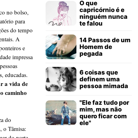
O que
capricórnio é e
co no bolso,
ninguém nunca
tório para
te falou
ações do tempo
entais. A
14 Passos de um
Homem de
ponteiros e
pegada
idade impressa
 pessoas
6 coisas que
s, educadas.
definem uma
r a vida de
pessoa mimada
no caminho
"Ele faz tudo por
mim, mas não
quero ficar com
za do
ele"
, o Tâmisa:
mar do norte.