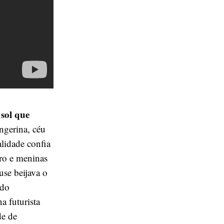
 sol que
angerina, céu
lidade confia
ro e meninas
se beijava o
ado
a futurista
de de