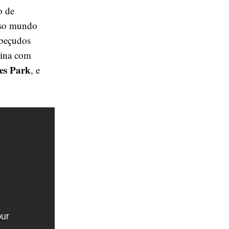
o de
oso mundo
abeçudos
mina com
es Park
, e