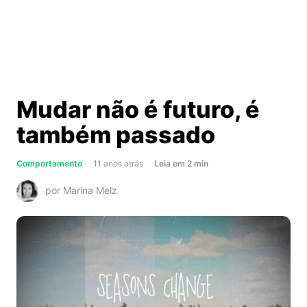
Mudar não é futuro, é
também passado
about
Comportamento
11 anos atrás
Leia
em
2
min
Mudar
por Marina Melz
não
é
futuro,
é
também
passado