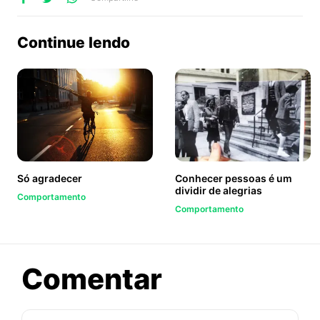
no
no
no
ook
Twitter
WhatsApp
Continue lendo
Só agradecer
Conhecer pessoas é um
dividir de alegrias
Comportamento
Comportamento
sobre
Comentar
Mudar