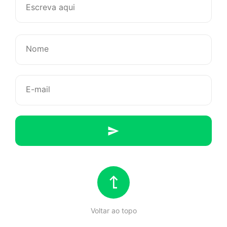
não
é
futuro,
é
também
passado
Voltar ao topo