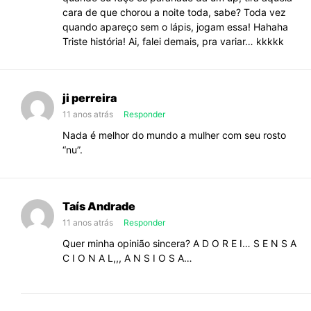
cara de que chorou a noite toda, sabe? Toda vez
quando apareço sem o lápis, jogam essa! Hahaha
Triste história! Ai, falei demais, pra variar… kkkkk
ji perreira
11 anos atrás
Responder
Nada é melhor do mundo a mulher com seu rosto
“nu”.
Taís Andrade
11 anos atrás
Responder
Quer minha opinião sincera? A D O R E I… S E N S A
C I O N A L,,, A N S I O S A…