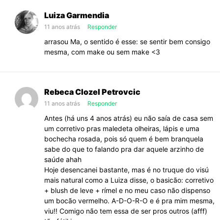
Luiza Garmendia
11 anos atrás
Responder
arrasou Ma, o sentido é esse: se sentir bem consigo
mesma, com make ou sem make <3
Rebeca Clozel Petrovcic
11 anos atrás
Responder
Antes (há uns 4 anos atrás) eu não saía de casa sem
um corretivo pras maledeta olheiras, lápis e uma
bochecha rosada, pois só quem é bem branquela
sabe do que to falando pra dar aquele arzinho de
saúde ahah
Hoje desencanei bastante, mas é no truque do visú
mais natural como a Luiza disse, o basicão: corretivo
+ blush de leve + rímel e no meu caso não dispenso
um bocão vermelho. A-D-O-R-O e é pra mim mesma,
viu!! Comigo não tem essa de ser pros outros (afff)