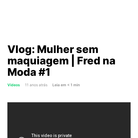
Vlog: Mulher sem
maquiagem | Fred na
Moda #1
about
Vídeos
11 anos atrás
Leia
em
< 1
min
Vlog:
Mulher
sem
maquiagem
|
Fred
na