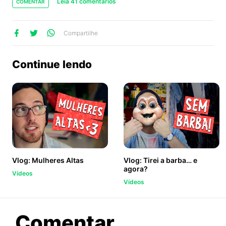
Leia 41 comentários
COMENTAR
lhe
artilhe
ompartilhe
Compartilhe
no
no
no
ook
Twitter
WhatsApp
Continue lendo
Vlog: Mulheres Altas
Vlog: Tirei a barba… e
agora?
Vídeos
Vídeos
sobre
Comentar