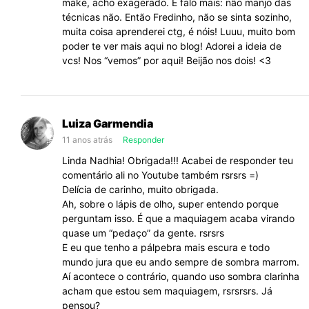
make, acho exagerado. E falo mais: não manjo das
técnicas não. Então Fredinho, não se sinta sozinho,
muita coisa aprenderei ctg, é nóis! Luuu, muito bom
poder te ver mais aqui no blog! Adorei a ideia de
vcs! Nos “vemos” por aqui! Beijão nos dois! <3
Luiza Garmendia
11 anos atrás
Responder
Linda Nadhia! Obrigada!!! Acabei de responder teu
comentário ali no Youtube também rsrsrs =)
Delícia de carinho, muito obrigada.
Ah, sobre o lápis de olho, super entendo porque
perguntam isso. É que a maquiagem acaba virando
quase um “pedaço” da gente. rsrsrs
E eu que tenho a pálpebra mais escura e todo
mundo jura que eu ando sempre de sombra marrom.
Aí acontece o contrário, quando uso sombra clarinha
acham que estou sem maquiagem, rsrsrsrs. Já
pensou?