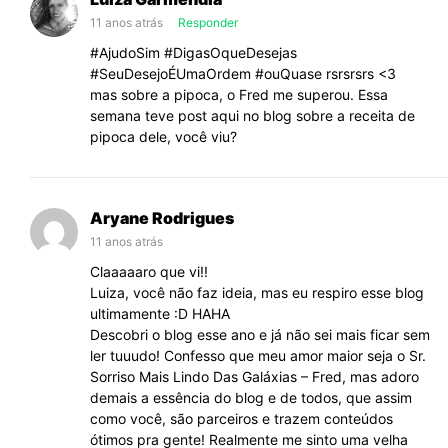
11 anos atrás
Responder
#AjudoSim #DigasOqueDesejas
#SeuDesejoÉUmaOrdem #ouQuase rsrsrsrs <3
mas sobre a pipoca, o Fred me superou. Essa
semana teve post aqui no blog sobre a receita de
pipoca dele, você viu?
Aryane Rodrigues
11 anos atrás
Claaaaaro que vi!!
Luiza, você não faz ideia, mas eu respiro esse blog
ultimamente :D HAHA
Descobri o blog esse ano e já não sei mais ficar sem
ler tuuudo! Confesso que meu amor maior seja o Sr.
Sorriso Mais Lindo Das Galáxias – Fred, mas adoro
demais a essência do blog e de todos, que assim
como você, são parceiros e trazem conteúdos
ótimos pra gente! Realmente me sinto uma velha