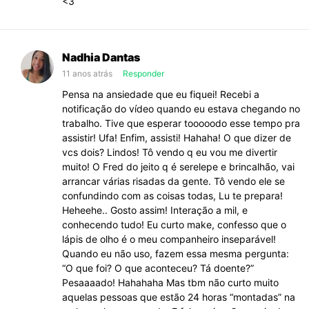
<3
Nadhia Dantas
11 anos atrás
Responder
Pensa na ansiedade que eu fiquei! Recebi a
notificação do vídeo quando eu estava chegando no
trabalho. Tive que esperar tooooodo esse tempo pra
assistir! Ufa! Enfim, assisti! Hahaha! O que dizer de
vcs dois? Lindos! Tô vendo q eu vou me divertir
muito! O Fred do jeito q é serelepe e brincalhão, vai
arrancar várias risadas da gente. Tô vendo ele se
confundindo com as coisas todas, Lu te prepara!
Heheehe.. Gosto assim! Interação a mil, e
conhecendo tudo! Eu curto make, confesso que o
lápis de olho é o meu companheiro inseparável!
Quando eu não uso, fazem essa mesma pergunta:
“O que foi? O que aconteceu? Tá doente?”
Pesaaaado! Hahahaha Mas tbm não curto muito
aquelas pessoas que estão 24 horas “montadas” na