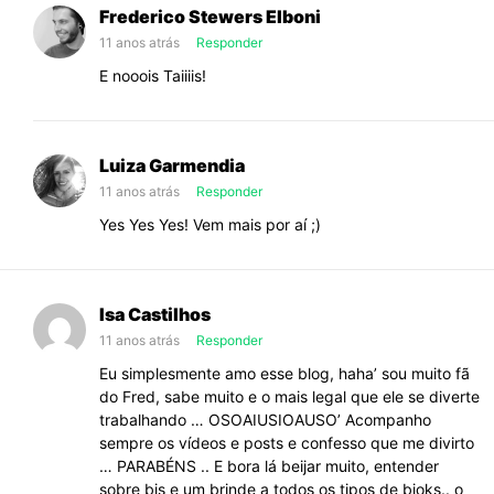
Frederico Stewers Elboni
11 anos atrás
Responder
E nooois Taiiiis!
Luiza Garmendia
11 anos atrás
Responder
Yes Yes Yes! Vem mais por aí ;)
Isa Castilhos
11 anos atrás
Responder
Eu simplesmente amo esse blog, haha’ sou muito fã
do Fred, sabe muito e o mais legal que ele se diverte
trabalhando … OSOAIUSIOAUSO’ Acompanho
sempre os vídeos e posts e confesso que me divirto
… PARABÉNS .. E bora lá beijar muito, entender
sobre bjs e um brinde a todos os tipos de bjoks.. o