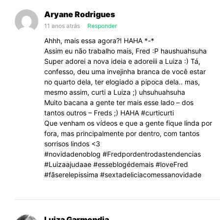
Vlog:
Aryane Rodrigues
Mulher
11 anos atrás
Responder
sem
Ahhh, mais essa agora?! HAHA *-*
maquiagem
Assim eu não trabalho mais, Fred :P haushuahsuha
|
Super adorei a nova ideia e adoreiii a Luiza :) Tá,
Fred
confesso, deu uma invejinha branca de você estar
na
no quarto dela, ter elogiado a pipoca dela.. mas,
Moda
mesmo assim, curti a Luiza ;) uhsuhuahsuha
Muito bacana a gente ter mais esse lado – dos
#1
tantos outros – Freds ;) HAHA #curticurti
Que venham os vídeos e que a gente fique linda por
fora, mas principalmente por dentro, com tantos
sorrisos lindos <3
#novidadenoblog #Fredpordentrodastendencias
#Luizaajudaae #esseblogédemais #loveFred
#fãserelepissima #sextadeliciacomessanovidade
Luiza Garmendia