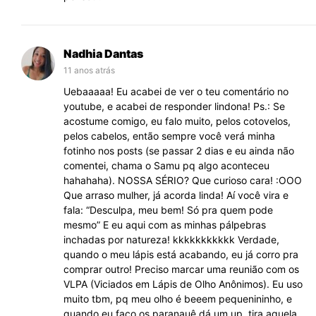
Nadhia Dantas
11 anos atrás
Uebaaaaa! Eu acabei de ver o teu comentário no
youtube, e acabei de responder lindona! Ps.: Se
acostume comigo, eu falo muito, pelos cotovelos,
pelos cabelos, então sempre você verá minha
fotinho nos posts (se passar 2 dias e eu ainda não
comentei, chama o Samu pq algo aconteceu
hahahaha). NOSSA SÉRIO? Que curioso cara! :OOO
Que arraso mulher, já acorda linda! Aí você vira e
fala: “Desculpa, meu bem! Só pra quem pode
mesmo” E eu aqui com as minhas pálpebras
inchadas por natureza! kkkkkkkkkkk Verdade,
quando o meu lápis está acabando, eu já corro pra
comprar outro! Preciso marcar uma reunião com os
VLPA (Viciados em Lápis de Olho Anônimos). Eu uso
muito tbm, pq meu olho é beeem pequenininho, e
quando eu faço os paranauê dá um up, tira aquela