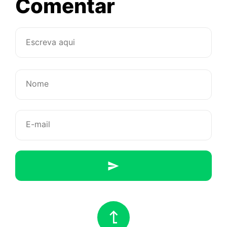
sobre
Comentar
Ninguém
consegue
controlar
o
futuro