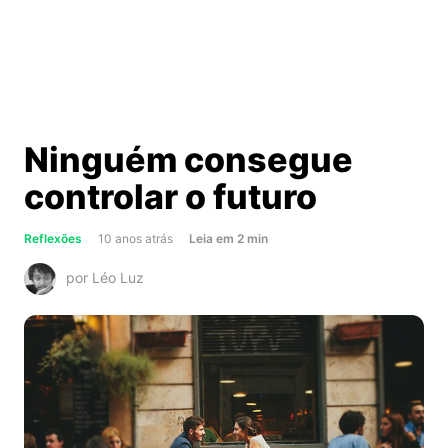
Ninguém consegue
controlar o futuro
about
Reflexões
10 anos atrás
Leia
em
2
min
Ninguém
por Léo Luz
consegue
controlar
o
futuro