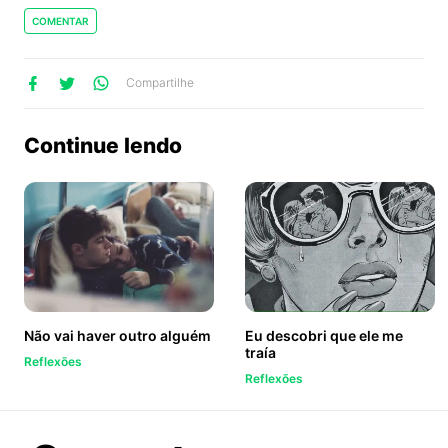
COMENTAR
lhe
artilhe
ompartilhe
Compartilhe
no
no
no
ook
Twitter
WhatsApp
Continue lendo
Não vai haver outro alguém
Eu descobri que ele me
traía
Reflexões
Reflexões