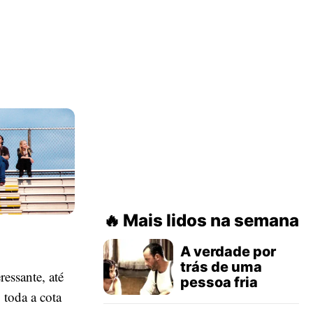
Mais lidos na semana
A verdade por
trás de uma
essante, até
pessoa fria
o toda a cota