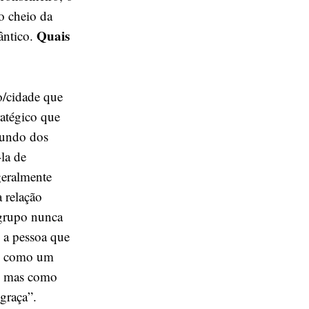
 o cheio da
Quais
ântico.
/cidade que
ratégico que
mundo dos
la de
geralmente
 relação
 grupo nunca
, a pessoa que
, é como um
a, mas como
graça”.