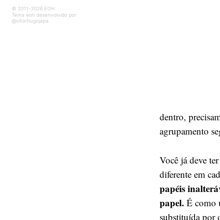
© 2011-2026 EOH
Tema eoh desenvolvido por
@vitorhugojapa
dentro, precisa
agrupamento seg
Você já deve te
diferente em ca
papéis inalterá
papel.
É como u
substituída por