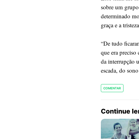
sobre um grupo 
determinado mo
graça e a triste
“De tudo ficaram
que era preciso 
da interrupção
escada, do sono
COMENTAR
Continue l