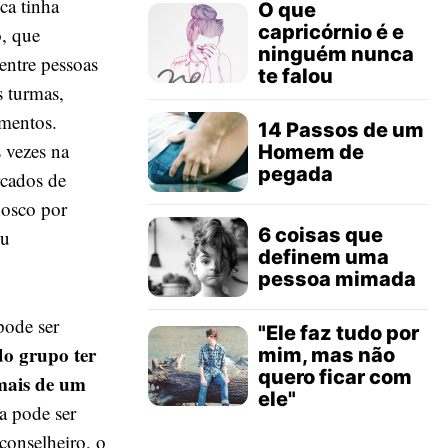
ca tinha
O que
capricórnio é e
o, que
ninguém nunca
entre pessoas
te falou
s turmas,
mentos.
14 Passos de um
 vezes na
Homem de
pegada
rcados de
nosco por
6 coisas que
ou
definem uma
pessoa mimada
pode ser
"Ele faz tudo por
do grupo ter
mim, mas não
quero ficar com
 mais de um
ele"
a pode ser
conselheiro, o