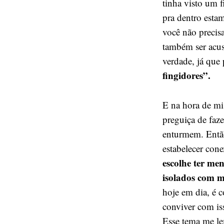
tinha visto um f
pra dentro esta
você não precis
também ser acus
verdade, já que 
fingidores”.
E na hora de mi
preguiça de faz
enturmem. Então
estabelecer con
escolhe ter me
isolados com m
hoje em dia, é 
conviver com is
Esse tema me l