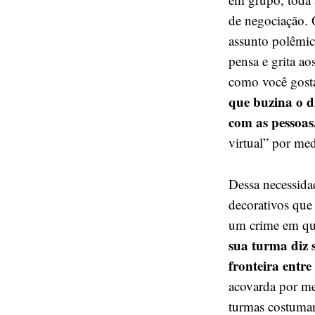
de negociação. 
assunto polêmic
pensa e grita a
como você gosta
que buzina o di
com as pessoas
virtual” por me
Dessa necessid
decorativos que 
um crime em qu
sua turma diz s
fronteira entre
acovarda por me
turmas costumam