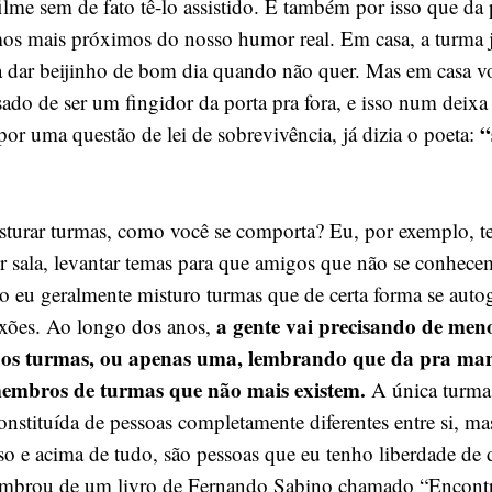
ilme sem de fato tê-lo assistido. É também por isso que da 
mos mais próximos do nosso humor real. Em casa, a turma j
a dar beijinho de bom dia quando não quer. Mas em casa v
ado de ser um fingidor da porta pra fora, e isso num deixa 
“
por uma questão de lei de sobrevivência, já dizia o poeta:
sturar turmas, como você se comporta? Eu, por exemplo, t
er sala, levantar temas para que amigos que não se conhece
 eu geralmente misturo turmas que de certa forma se auto
a gente vai precisando de meno
exões. Ao longo dos anos,
nos turmas, ou apenas uma, lembrando que da pra man
embros de turmas que não mais existem.
A única turma 
constituída de pessoas completamente diferentes entre si, m
so e acima de tudo, são pessoas que eu tenho liberdade de 
embrou de um livro de Fernando Sabino chamado “Encont