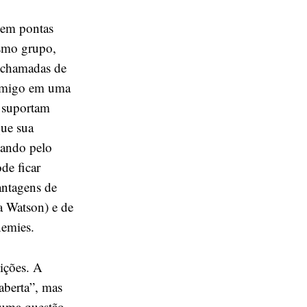
uem pontas
esmo grupo,
 chamadas de
nimigo em uma
 suportam
ue sua
sando pelo
de ficar
vantagens de
a Watson) e de
nemies.
ições. A
 aberta”, mas
 uma questão