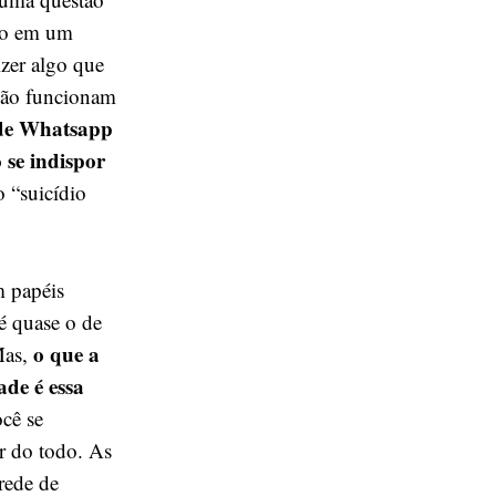
ndo em um
izer algo que
 não funcionam
 de Whatsapp
 se indispor
 “suicídio
 papéis
 é quase o de
o que a
Mas,
ade é essa
cê se
r do todo. As
rede de