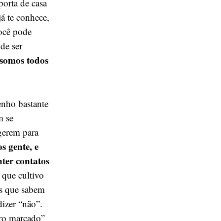
porta de casa
á te conhece,
ocê pode
de ser
somos todos
enho bastante
m se
gerem para
s gente, e
ter contatos
que cultivo
as que sabem
dizer “não”.
ro marcado”