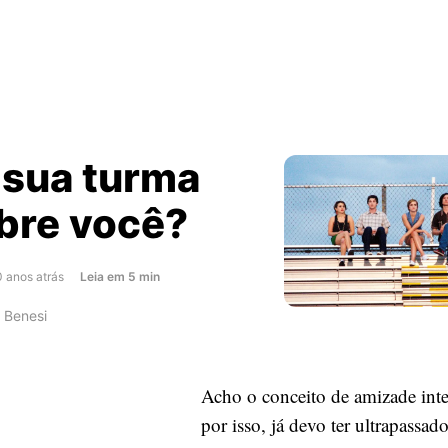
 sua turma
obre você?
about
0 anos atrás
Leia
em
5
min
O
 Benesi
que
sua
turma
Acho o conceito de amizade inter
diz
sobre
por isso, já devo ter ultrapassad
você?