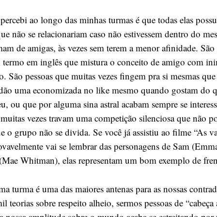
 percebi ao longo das minhas turmas é que todas elas poss
 que não se relacionariam caso não estivessem dentro do m
am de amigas, às vezes sem terem a menor afinidade. São
m termo em inglês que mistura o conceito de amigo com i
. São pessoas que muitas vezes fingem pra si mesmas que
 dão uma economizada no like mesmo quando gostam do q
eu, ou que por alguma sina astral acabam sempre se interes
muitas vezes travam uma competição silenciosa que não po
ue o grupo não se divida. Se você já assistiu ao filme “As 
provavelmente vai se lembrar das personagens de Sam (Emm
 (Mae Whitman), elas representam um bom exemplo de fre
uma turma é uma das maiores antenas para as nossas contrad
il teorias sobre respeito alheio, sermos pessoas de “cabeça
a nossa amplitude sobre o mundo acaba se estreitando por