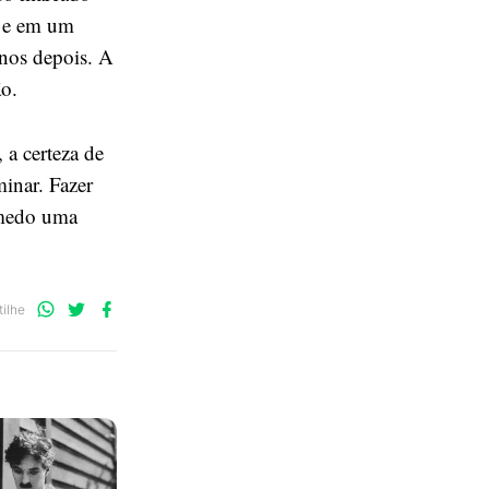
s e em um
nos depois. A
ão.
 a certeza de
minar. Fazer
 medo uma
Compartilhe
Compartilhe
Compartilhe
ilhe
no
no
no
WhatsApp
Twitter
Facebook