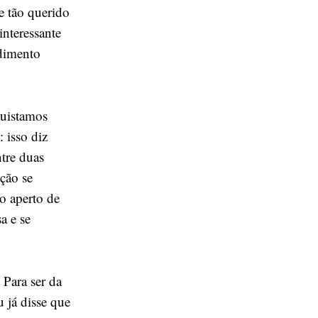
e tão querido
nteressante
ndimento
quistamos
 isso diz
tre duas
ção se
o aperto de
a e se
 Para ser da
u já disse que