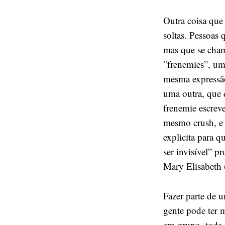
Outra coisa que
soltas. Pessoas
mas que se cham
”frenemies”, u
mesma expressão
uma outra, que
frenemie escrev
mesmo crush, e 
explicita para q
ser invisível” 
Mary Elisabeth
Fazer parte de 
gente pode ter m
em grupo, toda 