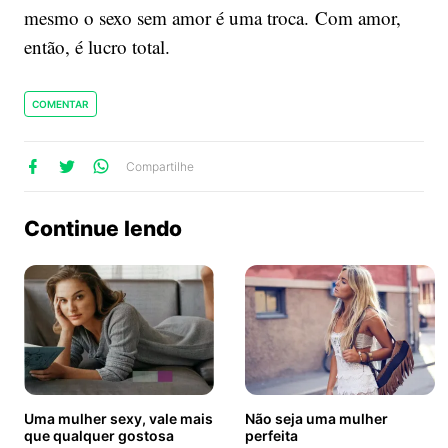
mesmo o sexo sem amor é uma troca. Com amor,
então, é lucro total.
COMENTAR
lhe
artilhe
ompartilhe
Compartilhe
no
no
no
ook
Twitter
WhatsApp
Continue lendo
Uma mulher sexy, vale mais
Não seja uma mulher
que qualquer gostosa
perfeita