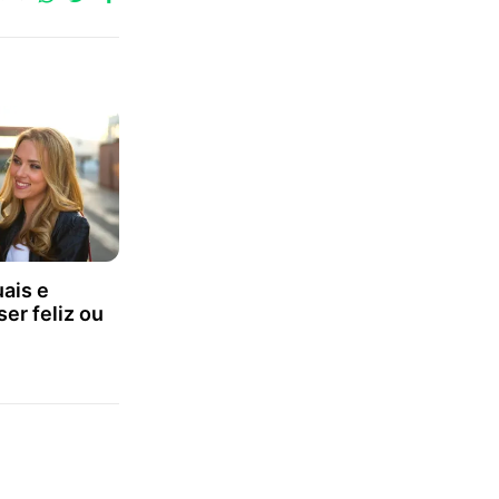
no
no
no
WhatsApp
Twitter
Facebook
uais e
ser feliz ou