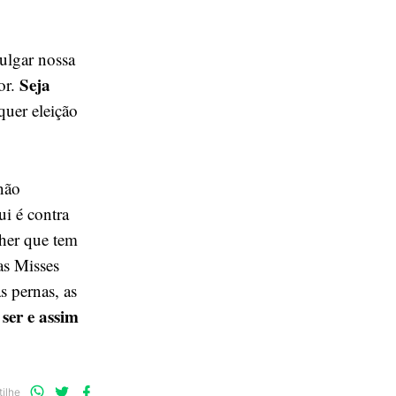
julgar nossa
Seja
or.
quer eleição
 não
i é contra
lher que tem
as Misses
s pernas, as
ser e assim
Compartilhe
Compartilhe
Compartilhe
ilhe