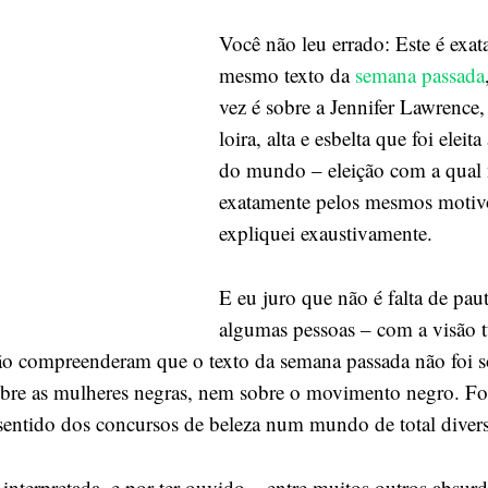
Jennifer
Você não leu errado: Este é exa
Lawrence
nem
mesmo texto da
semana passada
ninguém
vez é sobre a Jennifer Lawrence,
é
loira, alta e esbelta que foi eleit
a
do mundo – eleição com a qual
mulher
exatamente pelos mesmos motiv
mais
sexy
expliquei exaustivamente.
do
mundo
E eu juro que não é falta de pau
algumas pessoas – com a visão 
ão compreenderam que o texto da semana passada não foi s
bre as mulheres negras, nem sobre o movimento negro. Fo
e sentido dos concursos de beleza num mundo de total diver
 interpretada, e por ter ouvido – entre muitos outros absu