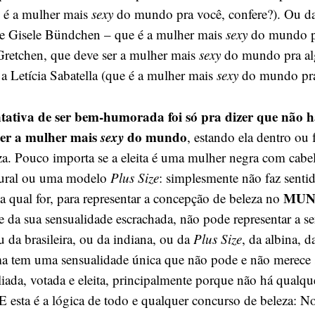
e é a mulher mais
sexy
do mundo pra você, confere?). Ou da
de Gisele Bündchen – que é a mulher mais
sexy
do mundo p
Gretchen, que deve ser a mulher mais
sexy
do mundo pra a
 a Letícia Sabatella (que é a mulher mais
sexy
do mundo pr
tativa de ser bem-humorada foi só pra dizer que não
ger a mulher mais
sexy
do mundo
, estando ela dentro ou 
za. Pouco importa se a eleita é uma mulher negra com cabel
ltural ou uma modelo
Plus Size
: simplesmente não faz senti
MU
ela qual for, para representar a concepção de beleza no
e da sua sensualidade escrachada, não pode representar a s
 da brasileira, ou da indiana, ou da
Plus Size
, da albina, d
a tem uma sensualidade única que não pode e não merece 
aliada, votada e eleita, principalmente porque não há qualqu
 E esta é a lógica de todo e qualquer concurso de beleza: N