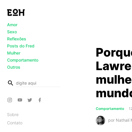
Amor
Sexo
Reflexões
Posts do Fred
Porqu
Mulher
Comportamento
Lawre
Outros
mulhe
busca
mund
Comportamento
1
Sobre
por Nathalí
Contato