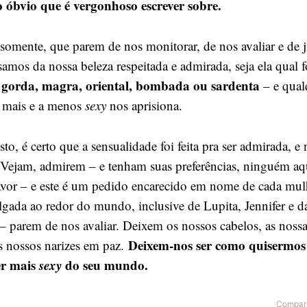
o óbvio que é vergonhoso escrever sobre.
 somente, que parem de nos monitorar, de nos avaliar e de 
samos da nossa beleza respeitada e admirada, seja ela qual f
 gorda, magra, oriental, bombada ou sardenta
– e qual
a mais e a menos
sexy
nos aprisiona.
to, é certo que a sensualidade foi feita pra ser admirada, e
Vejam, admirem – e tenham suas preferências, ninguém aqu
favor – e este é um pedido encarecido em nome de cada mu
ulgada ao redor do mundo, inclusive de Lupita, Jennifer e d
– parem de nos avaliar. Deixem os nossos cabelos, as nossa
Deixem-nos ser como quisermos 
os nossos narizes em paz.
er mais
sexy
do seu mundo.
Compart