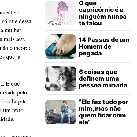
O que
capricórnio é e
tamente o
ninguém nunca
, só que dessa
te falou
 a mulher
a a mais
sexy
14 Passos de um
Homem de
 não concordo
pegada
os que já
6 coisas que
definem uma
ta. É que
pessoa mimada
turvada pelo
obre Lupita
"Ele faz tudo por
mim, mas não
i um texto
quero ficar com
sidade.
ele"
rdos – que uma