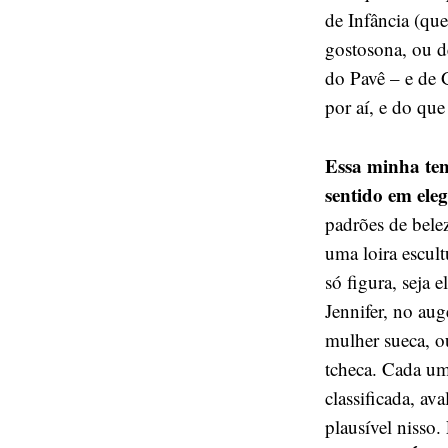
de Infância (qu
gostosona, ou 
do Pavê – e de 
por aí, e do que
Essa minha ten
sentido em ele
padrões de bele
uma loira escu
só figura, seja 
Jennifer, no aug
mulher sueca, ou
tcheca. Cada um
classificada, av
plausível nisso.