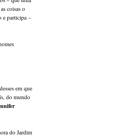
as coisas o
 e participa –
 nomes
 desses em que
aís, do mundo
nnifer
ssora do Jardim