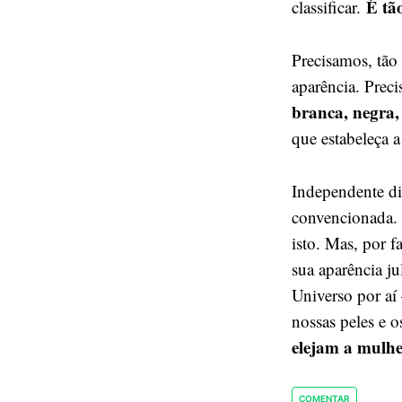
É tã
classificar.
Precisamos, tão
aparência. Preci
branca, negra,
que estabeleça 
Independente dis
convencionada. 
isto. Mas, por 
sua aparência j
Universo por aí 
nossas peles e 
elejam a mulh
COMENTAR