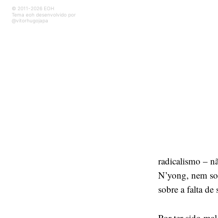
© 2011-2026 EOH
Tema eoh desenvolvido por
@vitorhugojapa
radicalismo – n
N’yong, nem so
sobre a falta d
Por ter sido mal