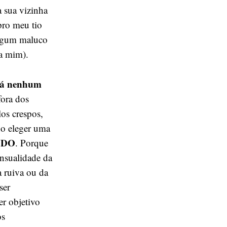
 sua vizinha
ro meu tio
lgum maluco
a mim).
 há nenhum
fora dos
os crespos,
do eleger uma
NDO
. Porque
ensualidade da
a ruiva ou da
ser
er objetivo
os