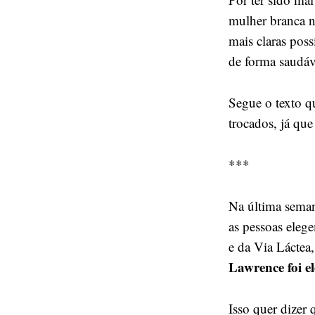
mulher branca n
mais claras pos
de forma saudáv
Segue o texto q
trocados, já que
***
Na última seman
as pessoas elege
e da Via Láctea
Lawrence foi e
Isso quer dizer 