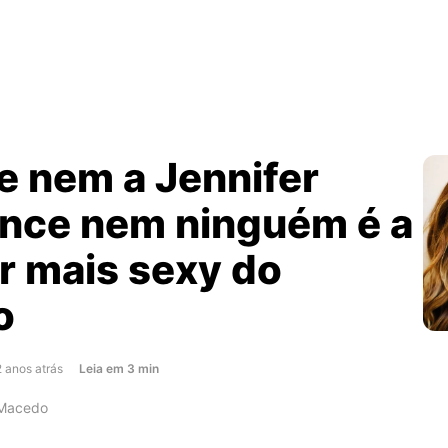
e nem a Jennifer
nce nem ninguém é a
r mais sexy do
o
about
2 anos atrás
Leia
em
3
min
Porque
 Macedo
nem
a