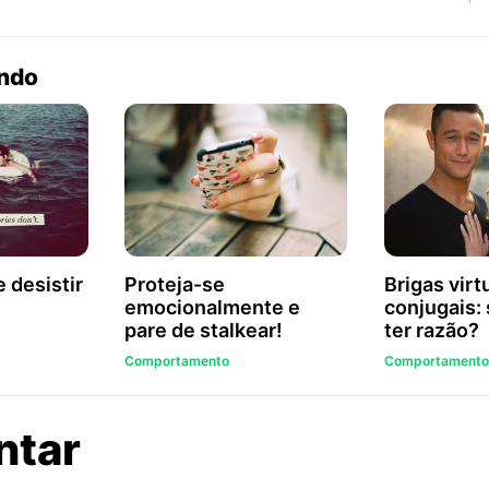
endo
 desistir
Proteja-se
Brigas virt
emocionalmente e
conjugais: 
pare de stalkear!
ter razão?
Comportamento
Comportamento
sobre
ntar