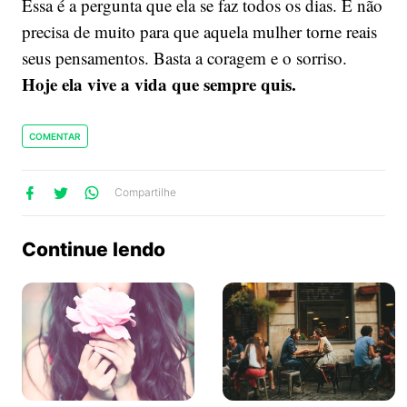
Essa é a pergunta que ela se faz todos os dias. E não
precisa de muito para que aquela mulher torne reais
seus pensamentos. Basta a coragem e o sorriso.
Hoje ela vive a vida que sempre quis.
COMENTAR
lhe
artilhe
ompartilhe
Compartilhe
no
no
no
ook
Twitter
WhatsApp
Continue lendo