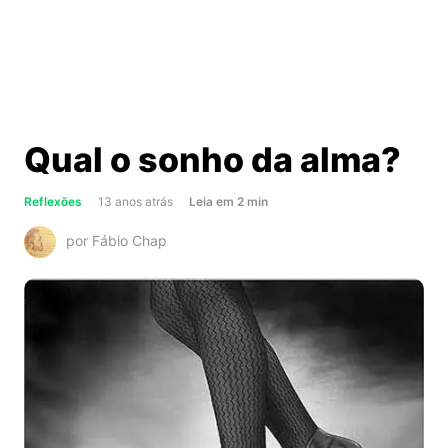
Qual o sonho da alma?
about
Reflexões
13 anos atrás
Leia
em
2
min
Qual
por Fábio Chap
o
sonho
da
alma?